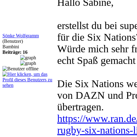
Hallo Sabine,
erstellst du bei su
für die Six Nations
Sönke Wolfgramm
(Benutzer)
Würde mich sehr 
Bambini
Beiträge: 16
echt Spaß gemacht 
Die Six Nations we
von DAZN und P
übertragen.
https://www.ran.d
rugby-six-nations-