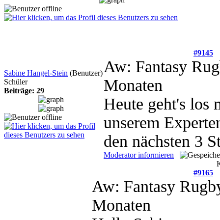
#9145
Aw: Fantasy Ru
Sabine Hangel-Stein
(Benutzer)
Monaten
Schüler
Beiträge: 29
Heute geht's los 
unserem Experten
den nächsten 3 S
Moderator informieren
K
#9165
Aw: Fantasy Rug
Monaten