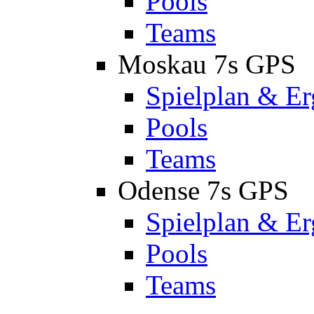
Pools
Teams
Moskau 7s GPS
Spielplan & Er
Pools
Teams
Odense 7s GPS
Spielplan & Er
Pools
Teams