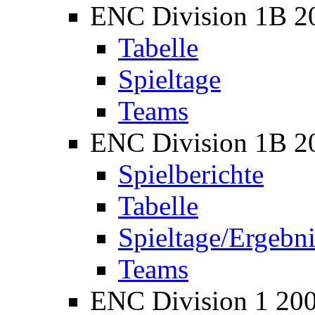
ENC Division 1B 2
Tabelle
Spieltage
Teams
ENC Division 1B 2
Spielberichte
Tabelle
Spieltage/Ergebni
Teams
ENC Division 1 20