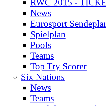
RWC 2015 - TICK
News
Eurosport Sendepla
Spielplan
Pools
Teams
Top Try Scorer
Six Nations
News
Teams