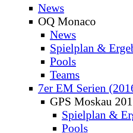
News
OQ Monaco
News
Spielplan & Erge
Pools
Teams
7er EM Serien (201
GPS Moskau 201
Spielplan & Er
Pools