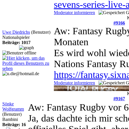
sevens-series-live
Moderator informieren
G
K
#9166
Aw: Fantasy Rug
Uwe Diedrichs
(Benutzer)
Nationalspieler
Monaten
Beiträge: 1017
Es wird wohl wieder
Nations Fantasy R
https://fantasy.six
Moderator informieren
G
K
#9167
Sönke
Aw: Fantasy Rugby
vor 
Wolfgramm
(Benutzer)
Ja, das dachte ich mir sch
Bambini
Beiträge: 16