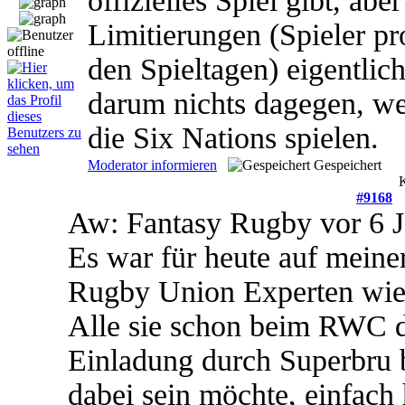
offizielles Spiel gibt, abe
Limitierungen (Spieler p
den Spieltagen) eigentlich
darum nichts dagegen, we
die Six Nations spielen.
Moderator informieren
Gespeichert
K
#9168
Aw: Fantasy Rugby
vor 6 
Es war für heute auf meine
Rugby Union Experten wie
Alle sie schon beim RWC d
Einladung durch Superbru
dabei sein möchte, einfach 