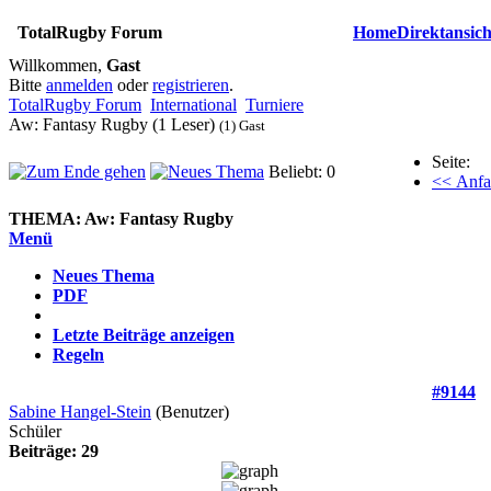
TotalRugby Forum
Home
Direktansich
Willkommen,
Gast
Bitte
anmelden
oder
registrieren
.
TotalRugby Forum
International
Turniere
Aw: Fantasy Rugby (1 Leser)
(1) Gast
Seite:
Beliebt: 0
<< Anf
THEMA:
Aw: Fantasy Rugby
Menü
Neues Thema
PDF
Letzte Beiträge anzeigen
Regeln
#9144
Sabine Hangel-Stein
(Benutzer)
Schüler
Beiträge: 29