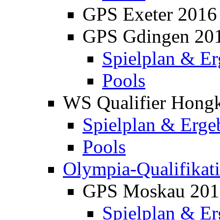
GPS Exeter 2016
GPS Gdingen 20
Spielplan & Er
Pools
WS Qualifier Hong
Spielplan & Erge
Pools
Olympia-Qualifikat
GPS Moskau 201
Spielplan & Er