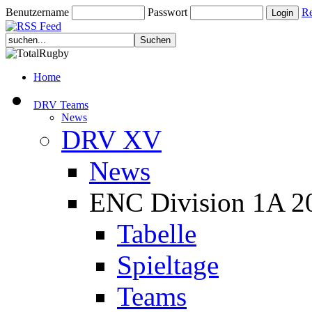
Benutzername
Passwort
Re
Home
DRV Teams
News
DRV XV
News
ENC Division 1A 2
Tabelle
Spieltage
Teams