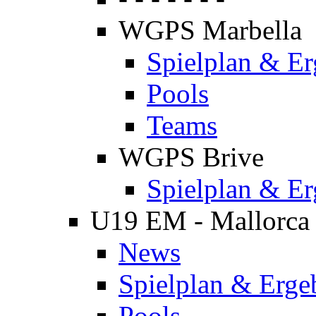
WGPS Marbella
Spielplan & Er
Pools
Teams
WGPS Brive
Spielplan & Er
U19 EM - Mallorca
News
Spielplan & Erge
Pools