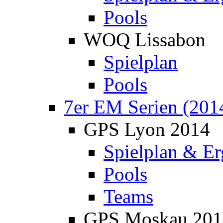
Pools
WOQ Lissabon
Spielplan
Pools
7er EM Serien (201
GPS Lyon 2014
Spielplan & Er
Pools
Teams
GPS Moskau 201