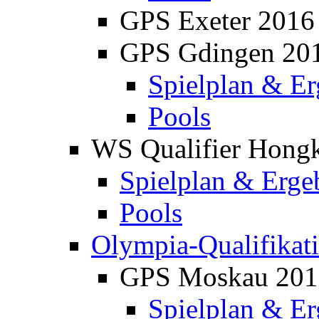
GPS Exeter 2016
GPS Gdingen 20
Spielplan & Er
Pools
WS Qualifier Hong
Spielplan & Erge
Pools
Olympia-Qualifikat
GPS Moskau 201
Spielplan & Er