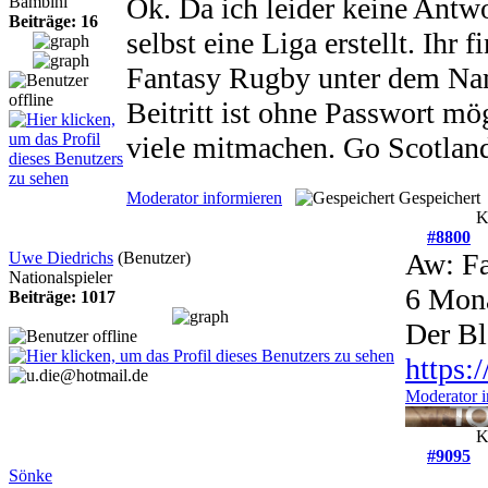
Ok. Da ich leider keine Antwo
Bambini
Beiträge: 16
selbst eine Liga erstellt. Ihr 
Fantasy Rugby unter dem N
Beitritt ist ohne Passwort m
viele mitmachen. Go Scotland
Moderator informieren
Gespeichert
K
#8800
Aw: F
Uwe Diedrichs
(Benutzer)
Nationalspieler
6 Mon
Beiträge: 1017
Der Bl
https:
Moderator i
K
#9095
Sönke