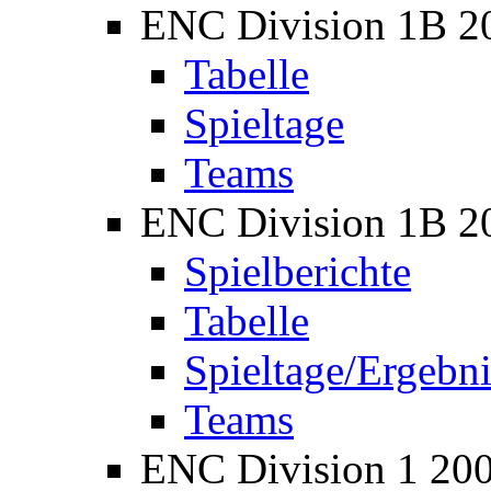
ENC Division 1B 2
Tabelle
Spieltage
Teams
ENC Division 1B 2
Spielberichte
Tabelle
Spieltage/Ergebni
Teams
ENC Division 1 20