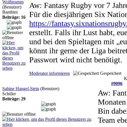
Wolfgramm
Aw: Fantasy Rugby
vor 7 Jah
(Benutzer)
Bambini
Für die diesjährigen Six Natio
Beiträge: 16
https://fantasy.sixnationsrugb
erstellt. Falls ihr Lust habt, 
und bei den Spieltagen mit „eu
könnt ihr gerne der Liga beitret
Passwort wird nicht benötigt.
Moderator informieren
Gespeichert
K
#9096
Sabine Hangel-Stein
(Benutzer)
Aw: Fan
Schüler
Beiträge: 29
Monaten
Bin dabe
Team ebe