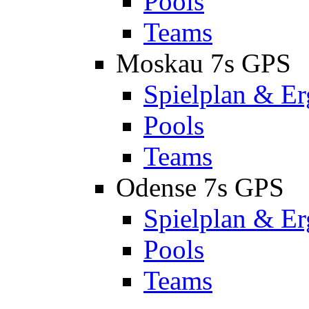
Pools
Teams
Moskau 7s GPS
Spielplan & Er
Pools
Teams
Odense 7s GPS
Spielplan & Er
Pools
Teams