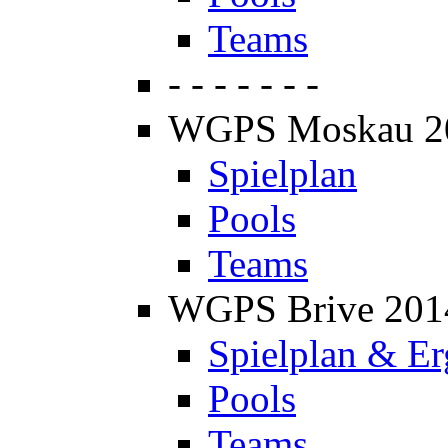
Teams
- - - - - - -
WGPS Moskau 2
Spielplan
Pools
Teams
WGPS Brive 201
Spielplan & Er
Pools
Teams