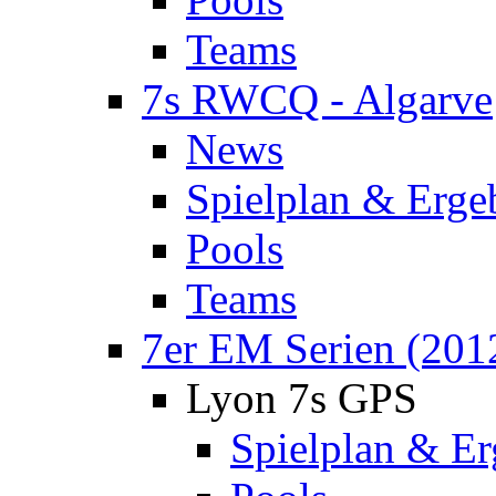
Teams
7s RWCQ - Algarve
News
Spielplan & Erge
Pools
Teams
7er EM Serien (201
Lyon 7s GPS
Spielplan & Er