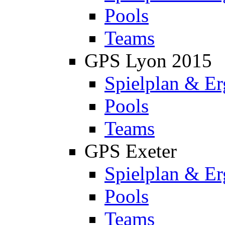
Pools
Teams
GPS Lyon 2015
Spielplan & Er
Pools
Teams
GPS Exeter
Spielplan & Er
Pools
Teams