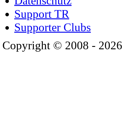
Datenschutz
Support TR
Supporter Clubs
Copyright © 2008 - 2026