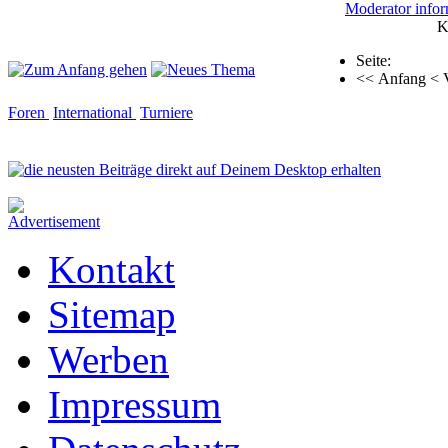
Moderator infor
K
Seite:
<< Anfang
< 
Foren
International
Turniere
Kontakt
Sitemap
Werben
Impressum