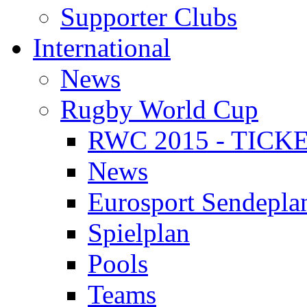
Supporter Clubs
International
News
Rugby World Cup
RWC 2015 - TICK
News
Eurosport Sendepla
Spielplan
Pools
Teams