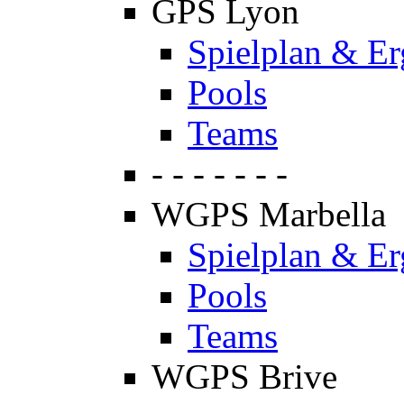
GPS Lyon
Spielplan & Er
Pools
Teams
- - - - - - -
WGPS Marbella
Spielplan & Er
Pools
Teams
WGPS Brive