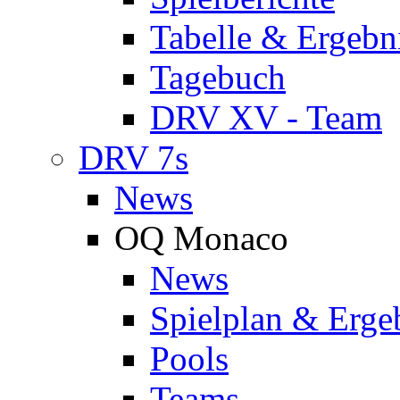
Tabelle & Ergebn
Tagebuch
DRV XV - Team
DRV 7s
News
OQ Monaco
News
Spielplan & Erge
Pools
Teams