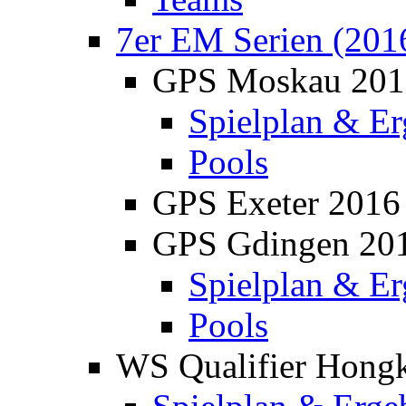
7er EM Serien (201
GPS Moskau 201
Spielplan & Er
Pools
GPS Exeter 2016
GPS Gdingen 20
Spielplan & Er
Pools
WS Qualifier Hong