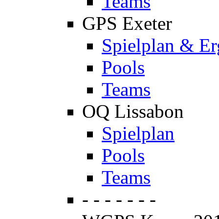
Teams
GPS Exeter
Spielplan & Er
Pools
Teams
OQ Lissabon
Spielplan
Pools
Teams
- - - - - - -