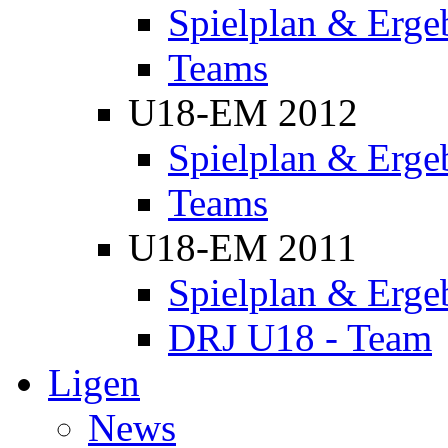
Spielplan & Erge
Teams
U18-EM 2012
Spielplan & Erge
Teams
U18-EM 2011
Spielplan & Erge
DRJ U18 - Team
Ligen
News