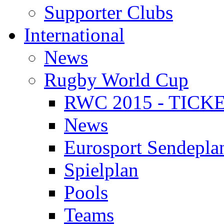
Supporter Clubs
International
News
Rugby World Cup
RWC 2015 - TICK
News
Eurosport Sendepla
Spielplan
Pools
Teams