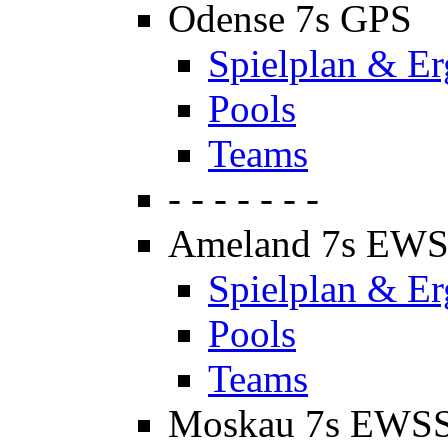
Odense 7s GPS
Spielplan & Er
Pools
Teams
- - - - - - -
Ameland 7s EW
Spielplan & Er
Pools
Teams
Moskau 7s EWS