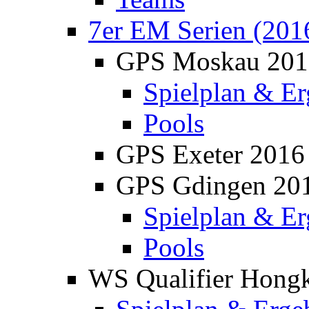
7er EM Serien (201
GPS Moskau 201
Spielplan & Er
Pools
GPS Exeter 2016
GPS Gdingen 20
Spielplan & Er
Pools
WS Qualifier Hong