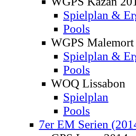
WGPS Kazan 20
Spielplan & Er
Pools
WGPS Malemort
Spielplan & Er
Pools
WOQ Lissabon
Spielplan
Pools
7er EM Serien (201