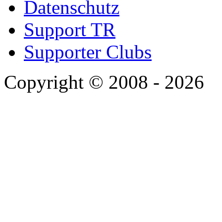
Datenschutz
Support TR
Supporter Clubs
Copyright © 2008 - 2026