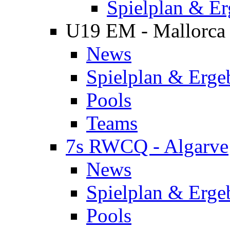
Spielplan & Er
U19 EM - Mallorca
News
Spielplan & Erge
Pools
Teams
7s RWCQ - Algarve
News
Spielplan & Erge
Pools