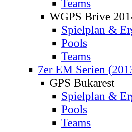
Teams
WGPS Brive 201
Spielplan & Er
Pools
Teams
7er EM Serien (201
GPS Bukarest
Spielplan & Er
Pools
Teams