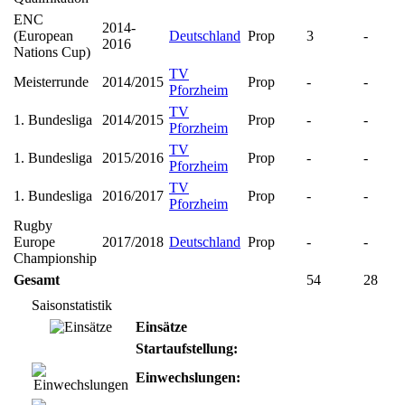
ENC
2014-
(European
Deutschland
Prop
3
-
2016
Nations Cup)
TV
Meisterrunde
2014/2015
Prop
-
-
Pforzheim
TV
1. Bundesliga
2014/2015
Prop
-
-
Pforzheim
TV
1. Bundesliga
2015/2016
Prop
-
-
Pforzheim
TV
1. Bundesliga
2016/2017
Prop
-
-
Pforzheim
Rugby
Europe
2017/2018
Deutschland
Prop
-
-
Championship
Gesamt
54
28
Saisonstatistik
Einsätze
Startaufstellung:
Einwechslungen: