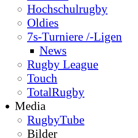
Hochschulrugby
Oldies
7s-Turniere /-Ligen
News
Rugby League
Touch
TotalRugby
Media
RugbyTube
Bilder