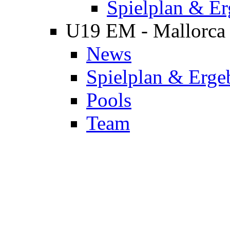
Spielplan & Er
U19 EM - Mallorca
News
Spielplan & Erge
Pools
Team