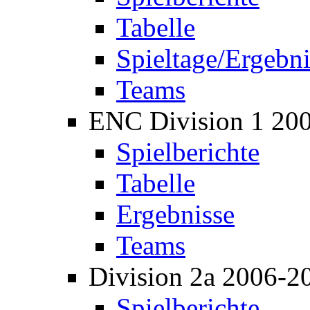
Tabelle
Spieltage/Ergebni
Teams
ENC Division 1 20
Spielberichte
Tabelle
Ergebnisse
Teams
Division 2a 2006-2
Spielberichte