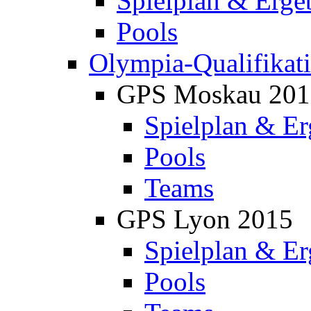
Spielplan & Erge
Pools
Olympia-Qualifikat
GPS Moskau 201
Spielplan & Er
Pools
Teams
GPS Lyon 2015
Spielplan & Er
Pools