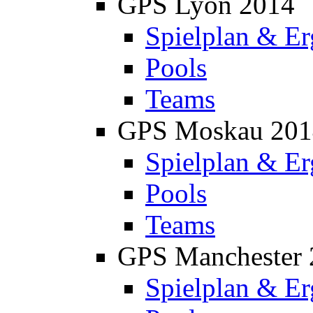
GPS Lyon 2014
Spielplan & Er
Pools
Teams
GPS Moskau 201
Spielplan & Er
Pools
Teams
GPS Manchester 
Spielplan & Er