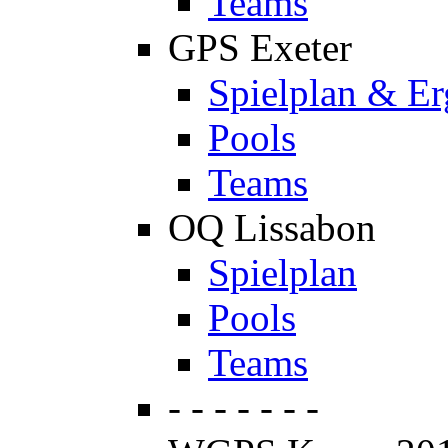
Teams
GPS Exeter
Spielplan & Er
Pools
Teams
OQ Lissabon
Spielplan
Pools
Teams
- - - - - - -