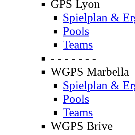
GPS Lyon
Spielplan & Er
Pools
Teams
- - - - - - -
WGPS Marbella
Spielplan & Er
Pools
Teams
WGPS Brive