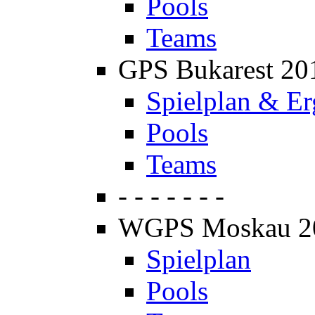
Pools
Teams
GPS Bukarest 20
Spielplan & Er
Pools
Teams
- - - - - - -
WGPS Moskau 2
Spielplan
Pools