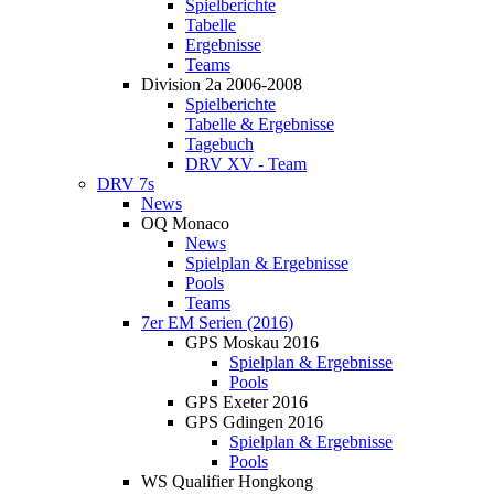
Spielberichte
Tabelle
Ergebnisse
Teams
Division 2a 2006-2008
Spielberichte
Tabelle & Ergebnisse
Tagebuch
DRV XV - Team
DRV 7s
News
OQ Monaco
News
Spielplan & Ergebnisse
Pools
Teams
7er EM Serien (2016)
GPS Moskau 2016
Spielplan & Ergebnisse
Pools
GPS Exeter 2016
GPS Gdingen 2016
Spielplan & Ergebnisse
Pools
WS Qualifier Hongkong