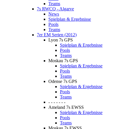
Teams
7s RWCQ - Algarve
News
Spielplan & Ergebnisse
Pools
Teams
7er EM Serien (2012)
Lyon 7s GPS
Spielplan & Ergebnisse
Pools
Teams
Moskau 7s GPS
Spielplan & Ergebnisse
Pools
Teams
Odense 7s GPS
Spielplan & Ergebnisse
Pools
Teams
- - - - - - -
Ameland 7s EWSS
Spielplan & Ergebnisse
Pools
Teams
Moskau 7s EWSS