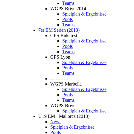
Teams
WGPS Brive 2014
Spielplan & Ergebnisse
Pools
Teams
7er EM Serien (2013)
GPS Bukarest
Spielplan & Ergebnisse
Pools
Teams
GPS Lyon
Spielplan & Ergebnisse
Pools
Teams
- - - - - - -
WGPS Marbella
Spielplan & Ergebnisse
Pools
Teams
WGPS Brive
Spielplan & Ergebnisse
U19 EM - Mallorca (2013)
News
Spielplan & Ergebnisse
Pools