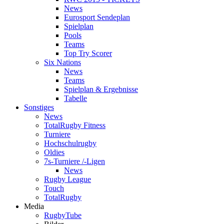
News
Eurosport Sendeplan
Spielplan
Pools
Teams
Top Try Scorer
Six Nations
News
Teams
Spielplan & Ergebnisse
Tabelle
Sonstiges
News
TotalRugby Fitness
Turniere
Hochschulrugby
Oldies
7s-Turniere /-Ligen
News
Rugby League
Touch
TotalRugby
Media
RugbyTube