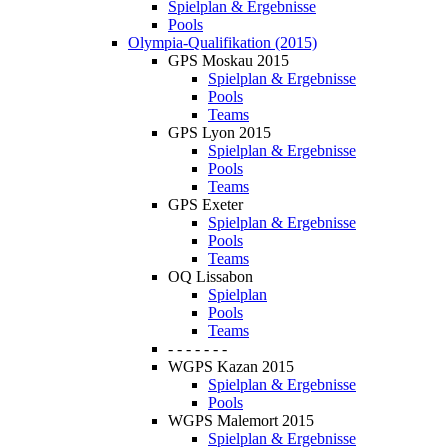
Spielplan & Ergebnisse
Pools
Olympia-Qualifikation (2015)
GPS Moskau 2015
Spielplan & Ergebnisse
Pools
Teams
GPS Lyon 2015
Spielplan & Ergebnisse
Pools
Teams
GPS Exeter
Spielplan & Ergebnisse
Pools
Teams
OQ Lissabon
Spielplan
Pools
Teams
- - - - - - -
WGPS Kazan 2015
Spielplan & Ergebnisse
Pools
WGPS Malemort 2015
Spielplan & Ergebnisse