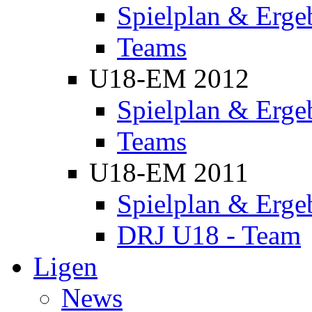
Spielplan & Erge
Teams
U18-EM 2012
Spielplan & Erge
Teams
U18-EM 2011
Spielplan & Erge
DRJ U18 - Team
Ligen
News