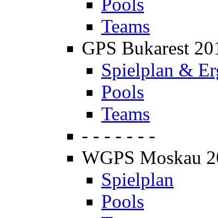
Pools
Teams
GPS Bukarest 20
Spielplan & Er
Pools
Teams
- - - - - - -
WGPS Moskau 2
Spielplan
Pools