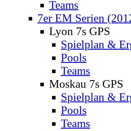
Teams
7er EM Serien (201
Lyon 7s GPS
Spielplan & Er
Pools
Teams
Moskau 7s GPS
Spielplan & Er
Pools
Teams