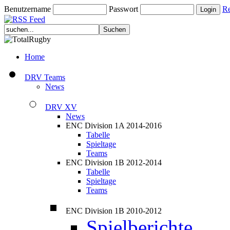
Benutzername
Passwort
Re
Home
DRV Teams
News
DRV XV
News
ENC Division 1A 2014-2016
Tabelle
Spieltage
Teams
ENC Division 1B 2012-2014
Tabelle
Spieltage
Teams
ENC Division 1B 2010-2012
Spielberichte