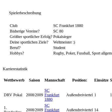
Spielerbeschreibung
Club
SC Frankfurt 1880
Bisherige Vereine?
SC 80
Größter sportlicher Erfolg?
Pokalsieger
Deine sportlichen Ziele?
Weltmeister :)
Beruf?
Student
Hobbys?
Rugby, Poker, Fussball, Sport allgem
Karrierestatistik
Wettbewerb
Saison
Mannschaft
Position:
Einsätze
S
SC
DRV Pokal
2008/2009
Frankfurt
Außendreiviertel
1
1
1880
SC
1.
2008/2009
Frankfurt
Außendreiviertel
14
1