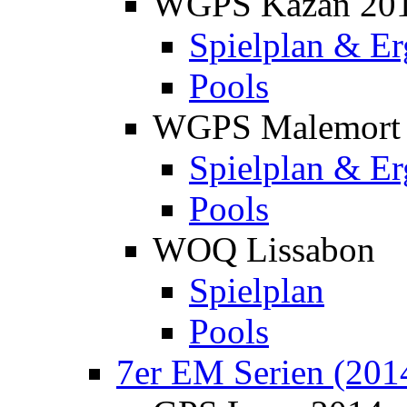
WGPS Kazan 20
Spielplan & Er
Pools
WGPS Malemort
Spielplan & Er
Pools
WOQ Lissabon
Spielplan
Pools
7er EM Serien (201