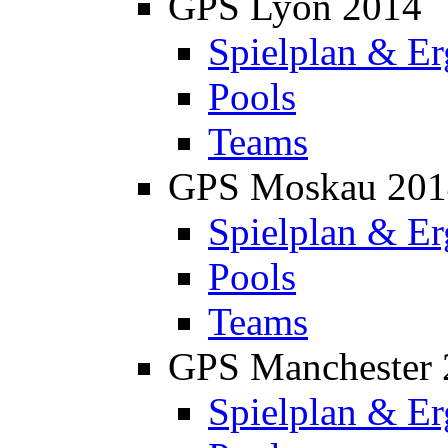
GPS Lyon 2014
Spielplan & Er
Pools
Teams
GPS Moskau 201
Spielplan & Er
Pools
Teams
GPS Manchester 
Spielplan & Er