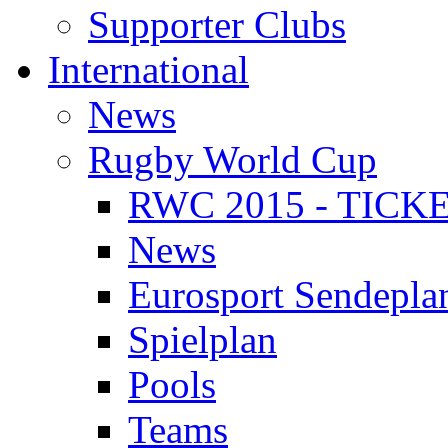
Supporter Clubs
International
News
Rugby World Cup
RWC 2015 - TICK
News
Eurosport Sendepla
Spielplan
Pools
Teams