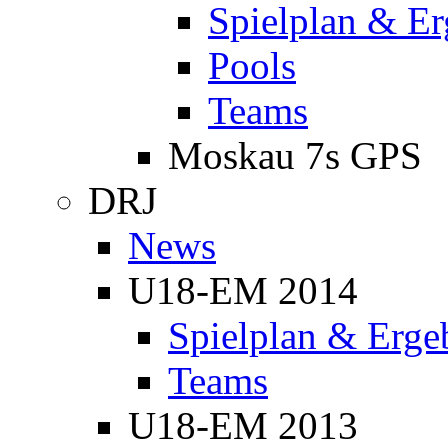
Spielplan & Er
Pools
Teams
Moskau 7s GPS
DRJ
News
U18-EM 2014
Spielplan & Erge
Teams
U18-EM 2013