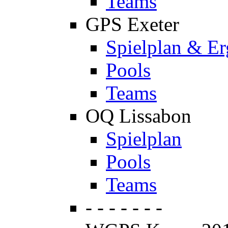
Teams
GPS Exeter
Spielplan & Er
Pools
Teams
OQ Lissabon
Spielplan
Pools
Teams
- - - - - - -