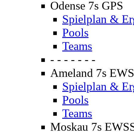
Odense 7s GPS
Spielplan & Er
Pools
Teams
- - - - - - -
Ameland 7s EW
Spielplan & Er
Pools
Teams
Moskau 7s EWS