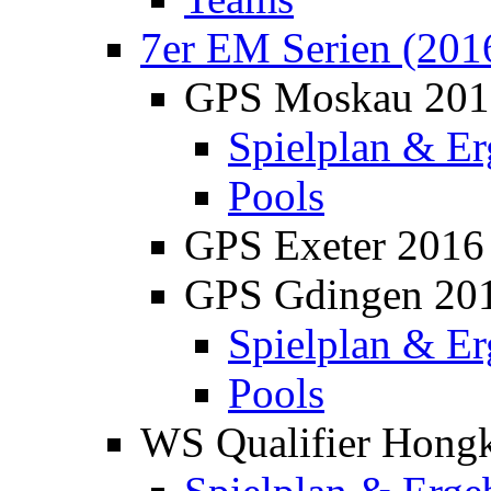
7er EM Serien (201
GPS Moskau 201
Spielplan & Er
Pools
GPS Exeter 2016
GPS Gdingen 20
Spielplan & Er
Pools
WS Qualifier Hong