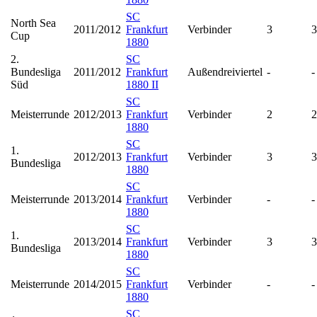
SC
North Sea
2011/2012
Frankfurt
Verbinder
3
3
Cup
1880
2.
SC
Bundesliga
2011/2012
Frankfurt
Außendreiviertel
-
-
Süd
1880 II
SC
Meisterrunde
2012/2013
Frankfurt
Verbinder
2
2
1880
SC
1.
2012/2013
Frankfurt
Verbinder
3
3
Bundesliga
1880
SC
Meisterrunde
2013/2014
Frankfurt
Verbinder
-
-
1880
SC
1.
2013/2014
Frankfurt
Verbinder
3
3
Bundesliga
1880
SC
Meisterrunde
2014/2015
Frankfurt
Verbinder
-
-
1880
SC