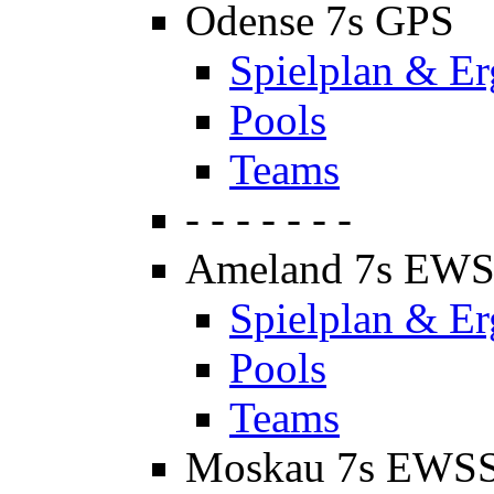
Odense 7s GPS
Spielplan & Er
Pools
Teams
- - - - - - -
Ameland 7s EW
Spielplan & Er
Pools
Teams
Moskau 7s EWS