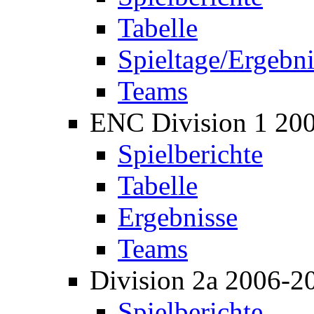
Tabelle
Spieltage/Ergebni
Teams
ENC Division 1 20
Spielberichte
Tabelle
Ergebnisse
Teams
Division 2a 2006-2
Spielberichte