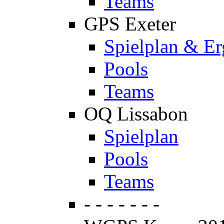
Teams
GPS Exeter
Spielplan & Er
Pools
Teams
OQ Lissabon
Spielplan
Pools
Teams
- - - - - - -