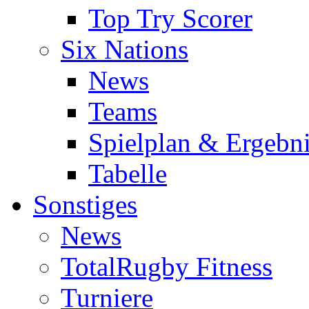
Top Try Scorer
Six Nations
News
Teams
Spielplan & Ergebni
Tabelle
Sonstiges
News
TotalRugby Fitness
Turniere