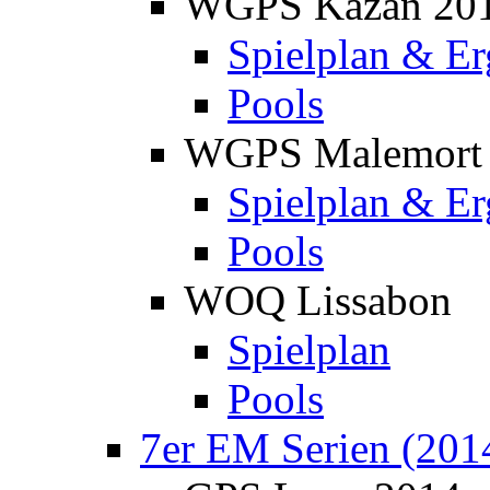
WGPS Kazan 20
Spielplan & Er
Pools
WGPS Malemort
Spielplan & Er
Pools
WOQ Lissabon
Spielplan
Pools
7er EM Serien (201