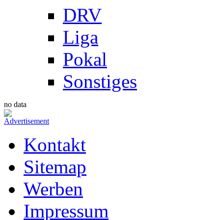
DRV
Liga
Pokal
Sonstiges
no data
Kontakt
Sitemap
Werben
Impressum