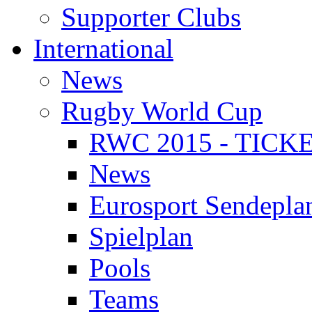
Supporter Clubs
International
News
Rugby World Cup
RWC 2015 - TICK
News
Eurosport Sendepla
Spielplan
Pools
Teams