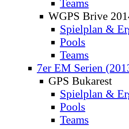
Teams
WGPS Brive 201
Spielplan & Er
Pools
Teams
7er EM Serien (201
GPS Bukarest
Spielplan & Er
Pools
Teams