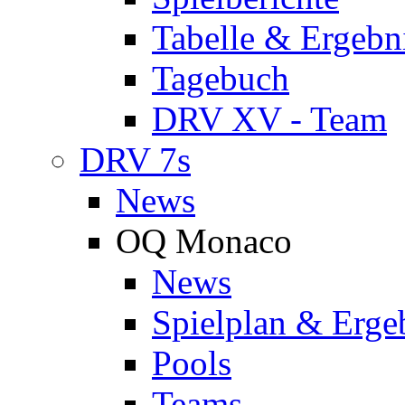
Tabelle & Ergebn
Tagebuch
DRV XV - Team
DRV 7s
News
OQ Monaco
News
Spielplan & Erge
Pools
Teams