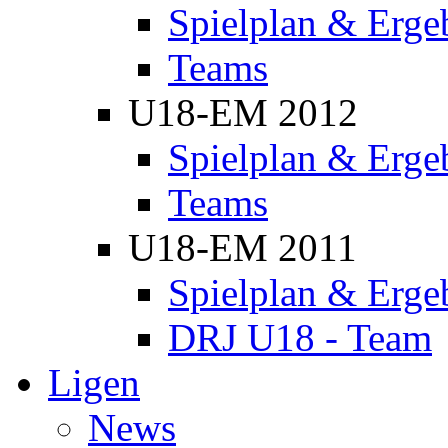
Spielplan & Erge
Teams
U18-EM 2012
Spielplan & Erge
Teams
U18-EM 2011
Spielplan & Erge
DRJ U18 - Team
Ligen
News