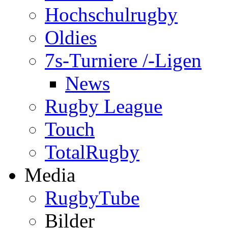
Hochschulrugby
Oldies
7s-Turniere /-Ligen
News
Rugby League
Touch
TotalRugby
Media
RugbyTube
Bilder