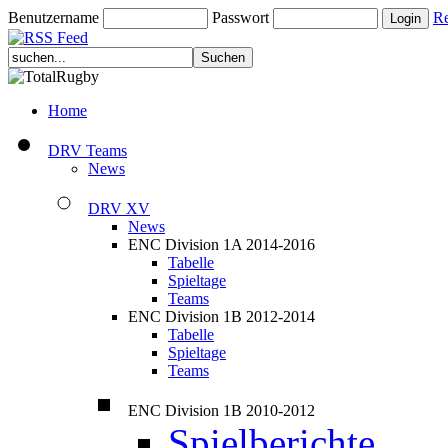
Benutzername
Passwort
Re
Home
DRV Teams
News
DRV XV
News
ENC Division 1A 2014-2016
Tabelle
Spieltage
Teams
ENC Division 1B 2012-2014
Tabelle
Spieltage
Teams
ENC Division 1B 2010-2012
Spielberichte