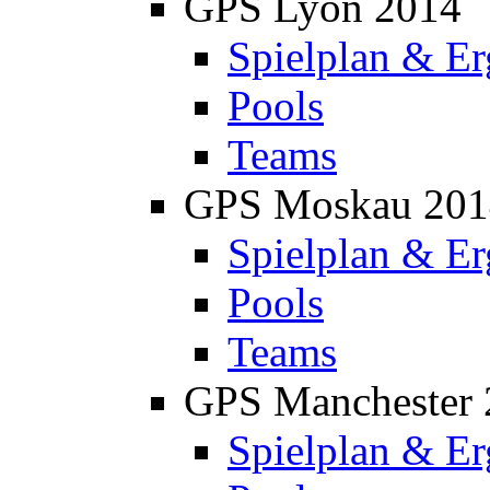
GPS Lyon 2014
Spielplan & Er
Pools
Teams
GPS Moskau 201
Spielplan & Er
Pools
Teams
GPS Manchester 
Spielplan & Er