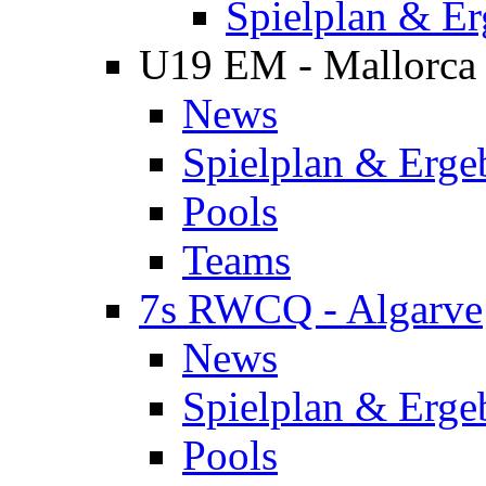
Spielplan & Er
U19 EM - Mallorca
News
Spielplan & Erge
Pools
Teams
7s RWCQ - Algarve
News
Spielplan & Erge
Pools