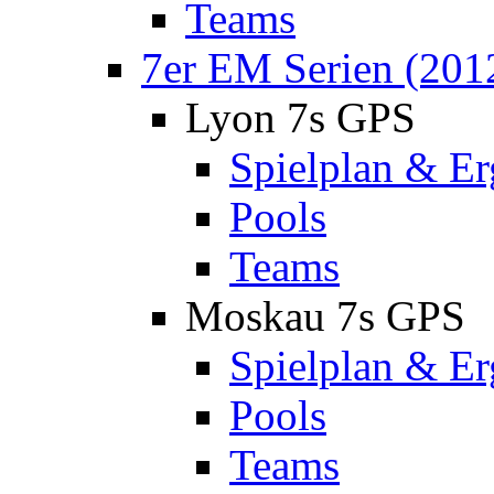
Teams
7er EM Serien (201
Lyon 7s GPS
Spielplan & Er
Pools
Teams
Moskau 7s GPS
Spielplan & Er
Pools
Teams