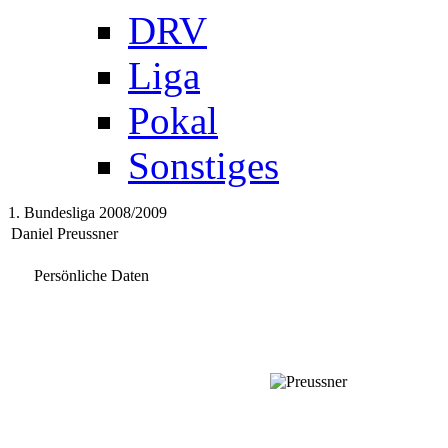
DRV
Liga
Pokal
Sonstiges
1. Bundesliga 2008/2009
Daniel Preussner
Persönliche Daten