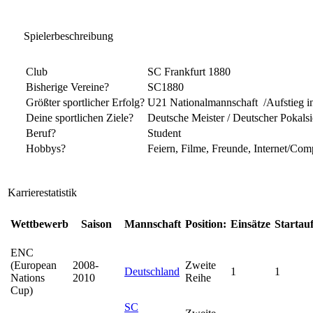
Spielerbeschreibung
Club
SC Frankfurt 1880
Bisherige Vereine?
SC1880
Größter sportlicher Erfolg?
U21 Nationalmannschaft /Aufstieg in 
Deine sportlichen Ziele?
Deutsche Meister / Deutscher Pokalsi
Beruf?
Student
Hobbys?
Feiern, Filme, Freunde, Internet/Com
Karrierestatistik
Wettbewerb
Saison
Mannschaft
Position:
Einsätze
Startauf
ENC
(European
2008-
Zweite
Deutschland
1
1
Nations
2010
Reihe
Cup)
SC