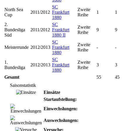
SC
North Sea
Zweite
2011/2012
Frankfurt
1
1
Cup
Reihe
1880
2.
SC
Zweite
Bundesliga
2011/2012
Frankfurt
9
9
Reihe
Süd
1880 II
SC
Zweite
Meisterrunde
2012/2013
Frankfurt
-
-
Reihe
1880
SC
1.
Zweite
2012/2013
Frankfurt
3
3
Bundesliga
Reihe
1880
Gesamt
55
45
Saisonstatistik
Einsätze
Startaufstellung:
Einwechslungen:
Auswechslungen:
Versuche: