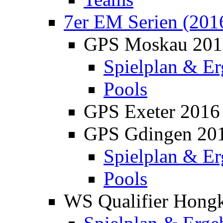
7er EM Serien (201
GPS Moskau 201
Spielplan & Er
Pools
GPS Exeter 2016
GPS Gdingen 20
Spielplan & Er
Pools
WS Qualifier Hong