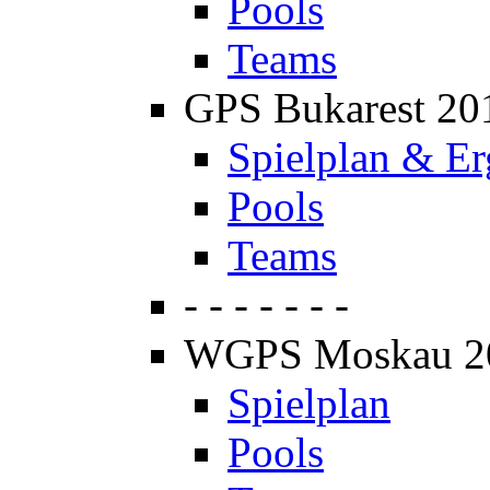
Pools
Teams
GPS Bukarest 20
Spielplan & Er
Pools
Teams
- - - - - - -
WGPS Moskau 2
Spielplan
Pools