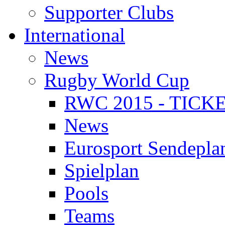
Supporter Clubs
International
News
Rugby World Cup
RWC 2015 - TICK
News
Eurosport Sendepla
Spielplan
Pools
Teams