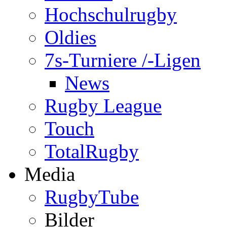
Hochschulrugby
Oldies
7s-Turniere /-Ligen
News
Rugby League
Touch
TotalRugby
Media
RugbyTube
Bilder