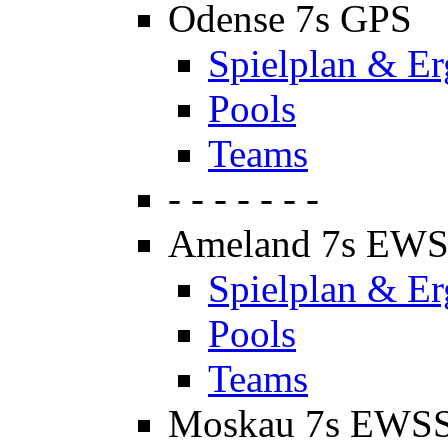
Odense 7s GPS
Spielplan & Er
Pools
Teams
- - - - - - -
Ameland 7s EW
Spielplan & Er
Pools
Teams
Moskau 7s EWS