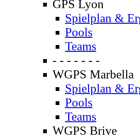
GPS Lyon
Spielplan & Er
Pools
Teams
- - - - - - -
WGPS Marbella
Spielplan & Er
Pools
Teams
WGPS Brive