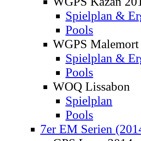
WGPS Kazan 20
Spielplan & Er
Pools
WGPS Malemort
Spielplan & Er
Pools
WOQ Lissabon
Spielplan
Pools
7er EM Serien (201