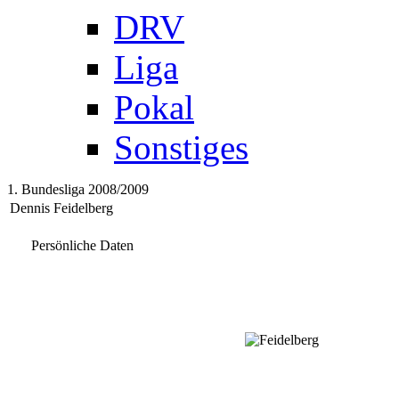
DRV
Liga
Pokal
Sonstiges
1. Bundesliga 2008/2009
Dennis Feidelberg
Persönliche Daten