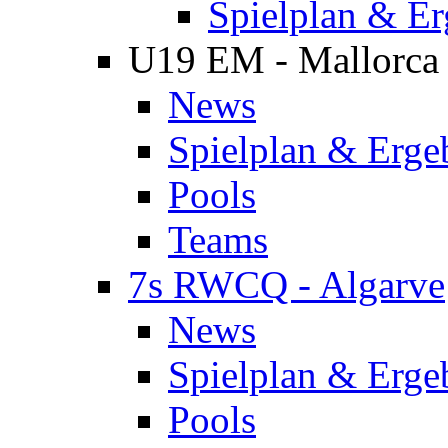
Spielplan & Er
U19 EM - Mallorca
News
Spielplan & Erge
Pools
Teams
7s RWCQ - Algarve
News
Spielplan & Erge
Pools