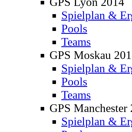
GPS Lyon 2014
Spielplan & Er
Pools
Teams
GPS Moskau 201
Spielplan & Er
Pools
Teams
GPS Manchester 
Spielplan & Er