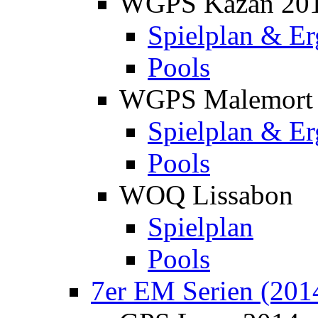
WGPS Kazan 20
Spielplan & Er
Pools
WGPS Malemort
Spielplan & Er
Pools
WOQ Lissabon
Spielplan
Pools
7er EM Serien (201