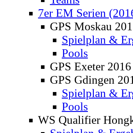
7er EM Serien (201
GPS Moskau 201
Spielplan & Er
Pools
GPS Exeter 2016
GPS Gdingen 20
Spielplan & Er
Pools
WS Qualifier Hong