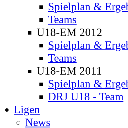
Spielplan & Erge
Teams
U18-EM 2012
Spielplan & Erge
Teams
U18-EM 2011
Spielplan & Erge
DRJ U18 - Team
Ligen
News