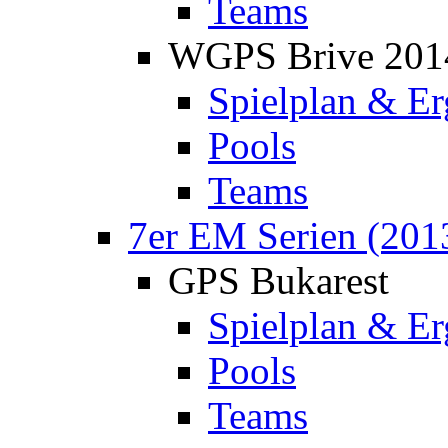
Teams
WGPS Brive 201
Spielplan & Er
Pools
Teams
7er EM Serien (201
GPS Bukarest
Spielplan & Er
Pools
Teams