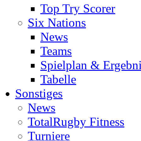
Top Try Scorer
Six Nations
News
Teams
Spielplan & Ergebni
Tabelle
Sonstiges
News
TotalRugby Fitness
Turniere