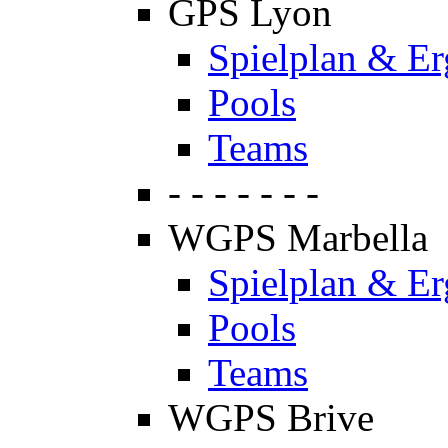
GPS Lyon
Spielplan & Er
Pools
Teams
- - - - - - -
WGPS Marbella
Spielplan & Er
Pools
Teams
WGPS Brive