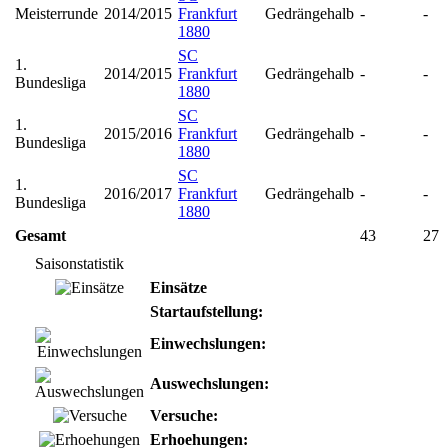
Meisterrunde
2014/2015
Frankfurt
Gedrängehalb
-
-
1880
SC
1.
2014/2015
Frankfurt
Gedrängehalb
-
-
Bundesliga
1880
SC
1.
2015/2016
Frankfurt
Gedrängehalb
-
-
Bundesliga
1880
SC
1.
2016/2017
Frankfurt
Gedrängehalb
-
-
Bundesliga
1880
Gesamt
43
27
Saisonstatistik
Einsätze
Startaufstellung:
Einwechslungen:
Auswechslungen:
Versuche:
Erhoehungen: