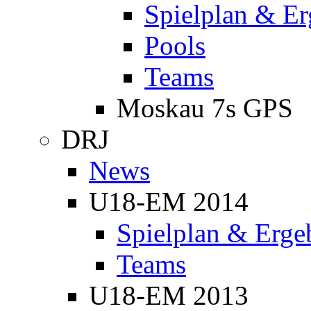
Spielplan & Er
Pools
Teams
Moskau 7s GPS
DRJ
News
U18-EM 2014
Spielplan & Erge
Teams
U18-EM 2013