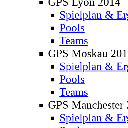
GPS Lyon 2014
Spielplan & Er
Pools
Teams
GPS Moskau 201
Spielplan & Er
Pools
Teams
GPS Manchester 
Spielplan & Er