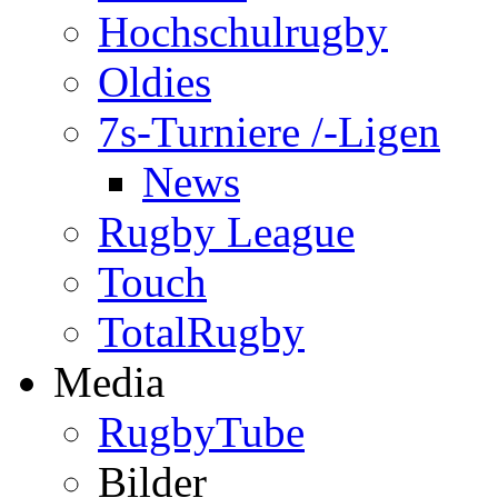
Hochschulrugby
Oldies
7s-Turniere /-Ligen
News
Rugby League
Touch
TotalRugby
Media
RugbyTube
Bilder