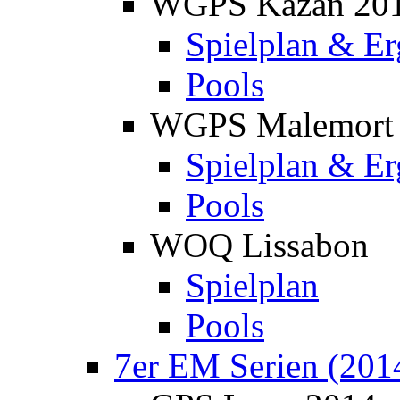
WGPS Kazan 20
Spielplan & Er
Pools
WGPS Malemort
Spielplan & Er
Pools
WOQ Lissabon
Spielplan
Pools
7er EM Serien (201