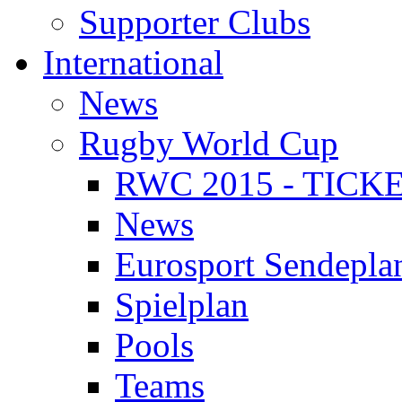
Supporter Clubs
International
News
Rugby World Cup
RWC 2015 - TICK
News
Eurosport Sendepla
Spielplan
Pools
Teams