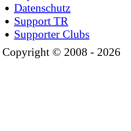
Datenschutz
Support TR
Supporter Clubs
Copyright © 2008 - 2026