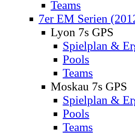
Teams
7er EM Serien (201
Lyon 7s GPS
Spielplan & Er
Pools
Teams
Moskau 7s GPS
Spielplan & Er
Pools
Teams