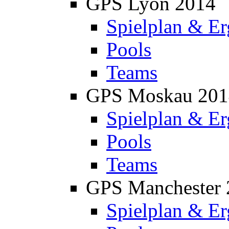
GPS Lyon 2014
Spielplan & Er
Pools
Teams
GPS Moskau 201
Spielplan & Er
Pools
Teams
GPS Manchester 
Spielplan & Er