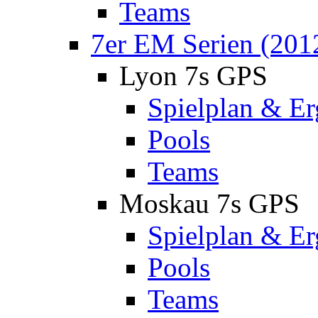
Teams
7er EM Serien (201
Lyon 7s GPS
Spielplan & Er
Pools
Teams
Moskau 7s GPS
Spielplan & Er
Pools
Teams