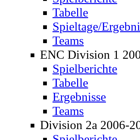
Tabelle
Spieltage/Ergebni
Teams
ENC Division 1 20
Spielberichte
Tabelle
Ergebnisse
Teams
Division 2a 2006-2
Spielberichte