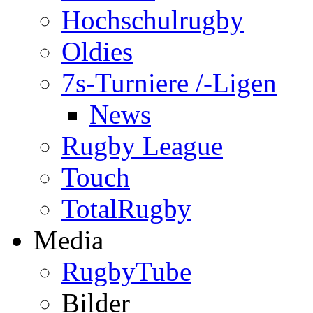
Hochschulrugby
Oldies
7s-Turniere /-Ligen
News
Rugby League
Touch
TotalRugby
Media
RugbyTube
Bilder