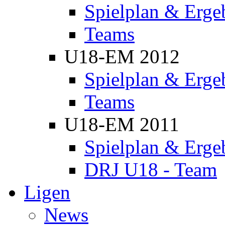
Spielplan & Erge
Teams
U18-EM 2012
Spielplan & Erge
Teams
U18-EM 2011
Spielplan & Erge
DRJ U18 - Team
Ligen
News