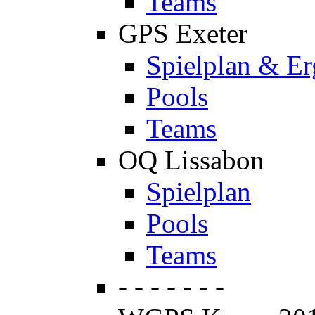
Teams
GPS Exeter
Spielplan & Er
Pools
Teams
OQ Lissabon
Spielplan
Pools
Teams
- - - - - - -