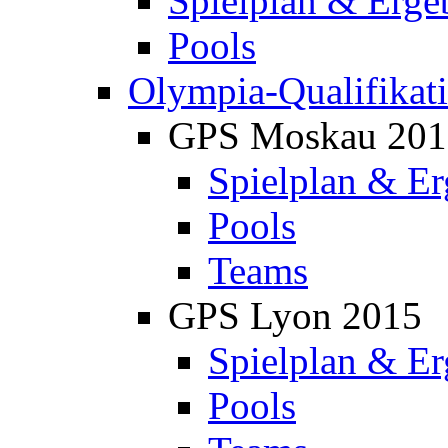
Spielplan & Erge
Pools
Olympia-Qualifikat
GPS Moskau 201
Spielplan & Er
Pools
Teams
GPS Lyon 2015
Spielplan & Er
Pools