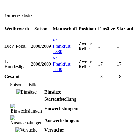
Karrierestatistik
Wettbewerb
Saison
Mannschaft
Position:
Einsätze
Startauf
SC
Zweite
DRV Pokal
2008/2009
Frankfurt
1
1
Reihe
1880
SC
1.
Zweite
2008/2009
Frankfurt
17
17
Bundesliga
Reihe
1880
Gesamt
18
18
Saisonstatistik
Einsätze
Startaufstellung:
Einwechslungen:
Auswechslungen:
Versuche: