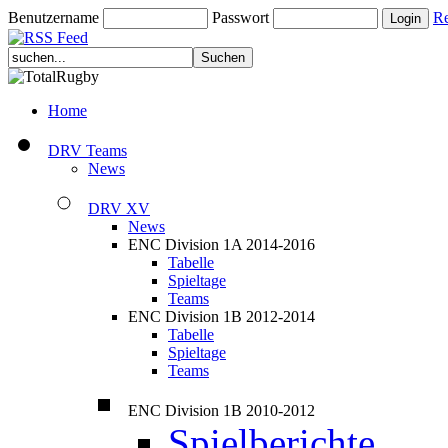
Benutzername
Passwort
Re
Home
DRV Teams
News
DRV XV
News
ENC Division 1A 2014-2016
Tabelle
Spieltage
Teams
ENC Division 1B 2012-2014
Tabelle
Spieltage
Teams
ENC Division 1B 2010-2012
Spielberichte