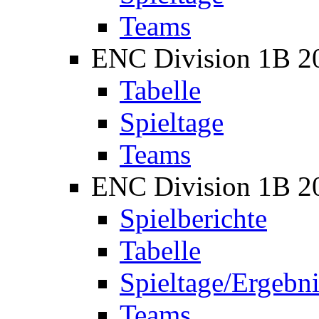
Teams
ENC Division 1B 2
Tabelle
Spieltage
Teams
ENC Division 1B 2
Spielberichte
Tabelle
Spieltage/Ergebni
Teams