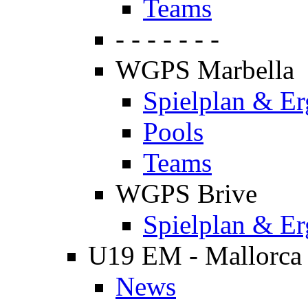
Teams
- - - - - - -
WGPS Marbella
Spielplan & Er
Pools
Teams
WGPS Brive
Spielplan & Er
U19 EM - Mallorca
News