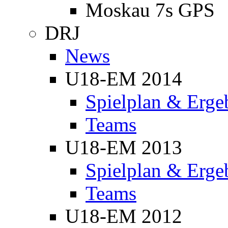
Moskau 7s GPS
DRJ
News
U18-EM 2014
Spielplan & Erge
Teams
U18-EM 2013
Spielplan & Erge
Teams
U18-EM 2012