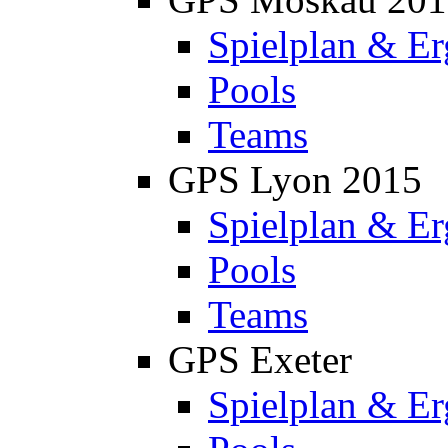
Spielplan & Er
Pools
Teams
GPS Lyon 2015
Spielplan & Er
Pools
Teams
GPS Exeter
Spielplan & Er