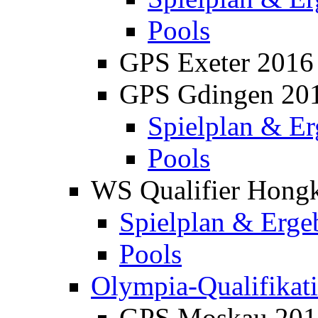
Pools
GPS Exeter 2016
GPS Gdingen 20
Spielplan & Er
Pools
WS Qualifier Hong
Spielplan & Erge
Pools
Olympia-Qualifikat
GPS Moskau 201