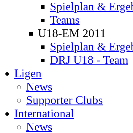
Spielplan & Erge
Teams
U18-EM 2011
Spielplan & Erge
DRJ U18 - Team
Ligen
News
Supporter Clubs
International
News