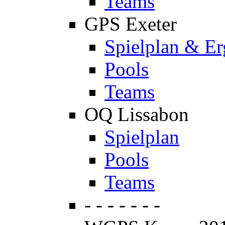
Teams
GPS Exeter
Spielplan & Er
Pools
Teams
OQ Lissabon
Spielplan
Pools
Teams
- - - - - - -