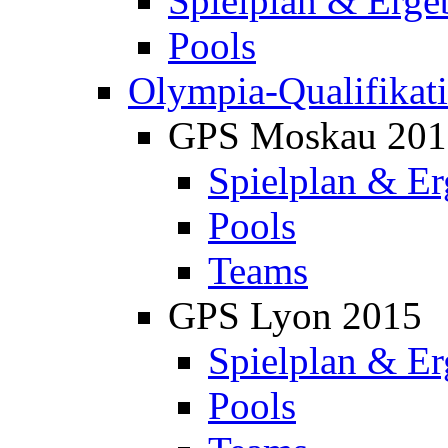
Spielplan & Erge
Pools
Olympia-Qualifikat
GPS Moskau 201
Spielplan & Er
Pools
Teams
GPS Lyon 2015
Spielplan & Er
Pools