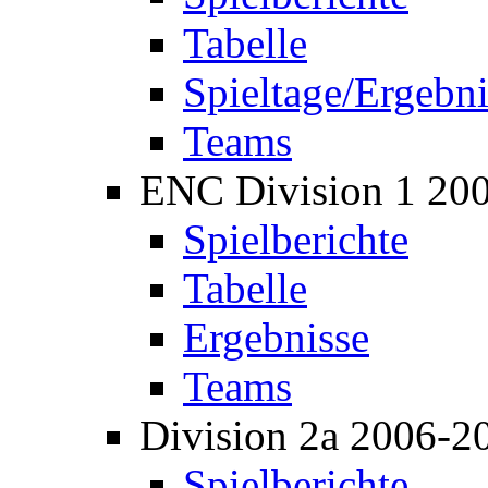
Tabelle
Spieltage/Ergebni
Teams
ENC Division 1 20
Spielberichte
Tabelle
Ergebnisse
Teams
Division 2a 2006-2
Spielberichte