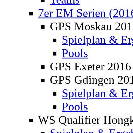
7er EM Serien (201
GPS Moskau 201
Spielplan & Er
Pools
GPS Exeter 2016
GPS Gdingen 20
Spielplan & Er
Pools
WS Qualifier Hong