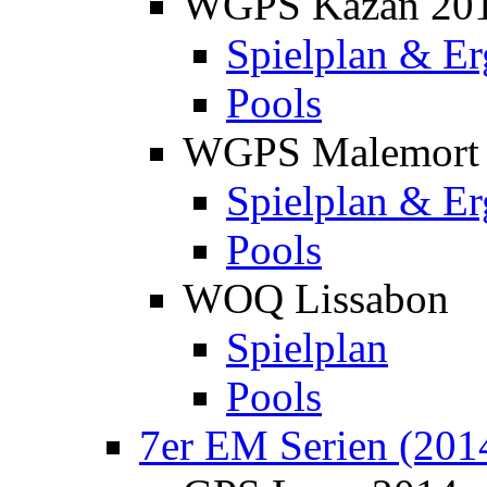
WGPS Kazan 20
Spielplan & Er
Pools
WGPS Malemort
Spielplan & Er
Pools
WOQ Lissabon
Spielplan
Pools
7er EM Serien (201