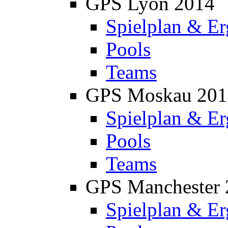
GPS Lyon 2014
Spielplan & Er
Pools
Teams
GPS Moskau 201
Spielplan & Er
Pools
Teams
GPS Manchester 
Spielplan & Er