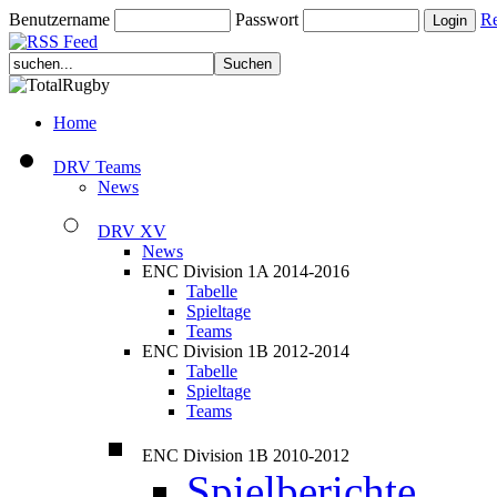
Benutzername
Passwort
Re
Home
DRV Teams
News
DRV XV
News
ENC Division 1A 2014-2016
Tabelle
Spieltage
Teams
ENC Division 1B 2012-2014
Tabelle
Spieltage
Teams
ENC Division 1B 2010-2012
Spielberichte