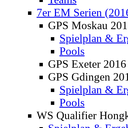
7er EM Serien (201
GPS Moskau 201
Spielplan & Er
Pools
GPS Exeter 2016
GPS Gdingen 20
Spielplan & Er
Pools
WS Qualifier Hong