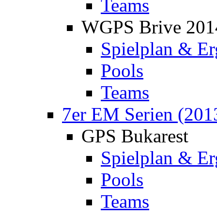
Teams
WGPS Brive 201
Spielplan & Er
Pools
Teams
7er EM Serien (201
GPS Bukarest
Spielplan & Er
Pools
Teams