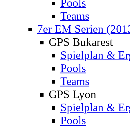
Pools
Teams
7er EM Serien (201
GPS Bukarest
Spielplan & Er
Pools
Teams
GPS Lyon
Spielplan & Er
Pools