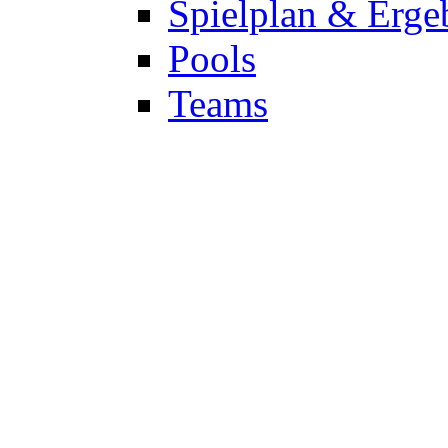
Spielplan & Erge
Pools
Teams