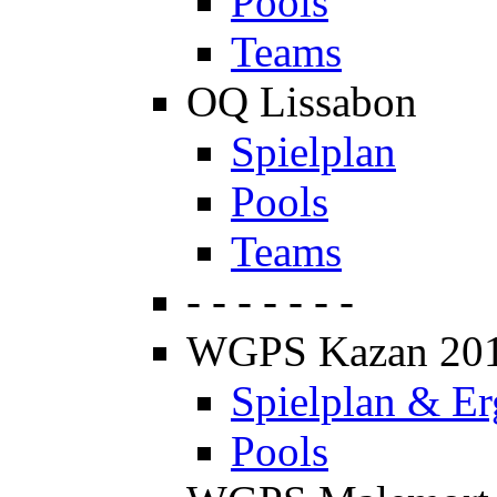
Pools
Teams
OQ Lissabon
Spielplan
Pools
Teams
- - - - - - -
WGPS Kazan 20
Spielplan & Er
Pools