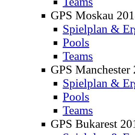
Teams
GPS Moskau 201
Spielplan & Er
Pools
Teams
GPS Manchester 
Spielplan & Er
Pools
Teams
GPS Bukarest 20