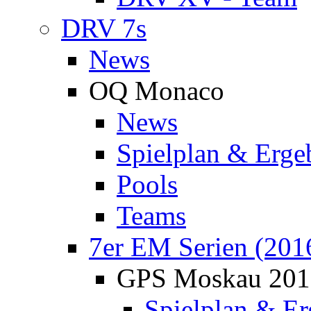
DRV 7s
News
OQ Monaco
News
Spielplan & Erge
Pools
Teams
7er EM Serien (201
GPS Moskau 201
Spielplan & Er