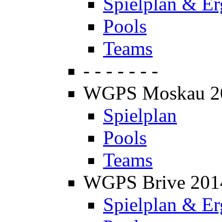
Spielplan & Er
Pools
Teams
- - - - - - -
WGPS Moskau 2
Spielplan
Pools
Teams
WGPS Brive 201
Spielplan & Er