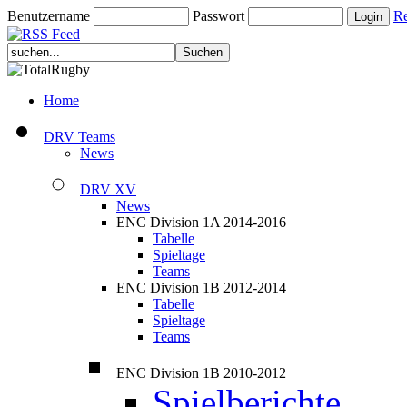
Benutzername
Passwort
Re
Home
DRV Teams
News
DRV XV
News
ENC Division 1A 2014-2016
Tabelle
Spieltage
Teams
ENC Division 1B 2012-2014
Tabelle
Spieltage
Teams
ENC Division 1B 2010-2012
Spielberichte