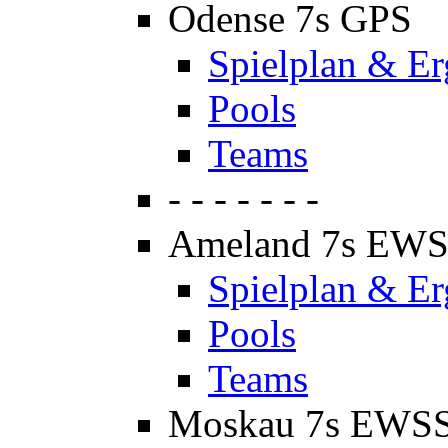
Odense 7s GPS
Spielplan & Er
Pools
Teams
- - - - - - -
Ameland 7s EW
Spielplan & Er
Pools
Teams
Moskau 7s EWS