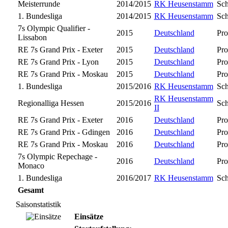
Meisterrunde
2014/2015
RK Heusenstamm
Sch
1. Bundesliga
2014/2015
RK Heusenstamm
Sch
7s Olympic Qualifier -
2015
Deutschland
Pro
Lissabon
RE 7s Grand Prix - Exeter
2015
Deutschland
Pro
RE 7s Grand Prix - Lyon
2015
Deutschland
Pro
RE 7s Grand Prix - Moskau
2015
Deutschland
Pro
1. Bundesliga
2015/2016
RK Heusenstamm
Sch
RK Heusenstamm
Regionalliga Hessen
2015/2016
Sch
II
RE 7s Grand Prix - Exeter
2016
Deutschland
Pro
RE 7s Grand Prix - Gdingen
2016
Deutschland
Pro
RE 7s Grand Prix - Moskau
2016
Deutschland
Pro
7s Olympic Repechage -
2016
Deutschland
Pro
Monaco
1. Bundesliga
2016/2017
RK Heusenstamm
Sch
Gesamt
Saisonstatistik
Einsätze