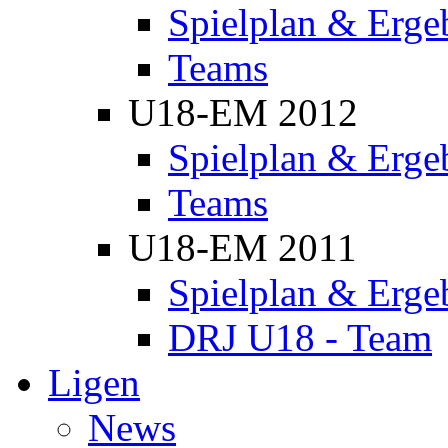
Spielplan & Erge
Teams
U18-EM 2012
Spielplan & Erge
Teams
U18-EM 2011
Spielplan & Erge
DRJ U18 - Team
Ligen
News