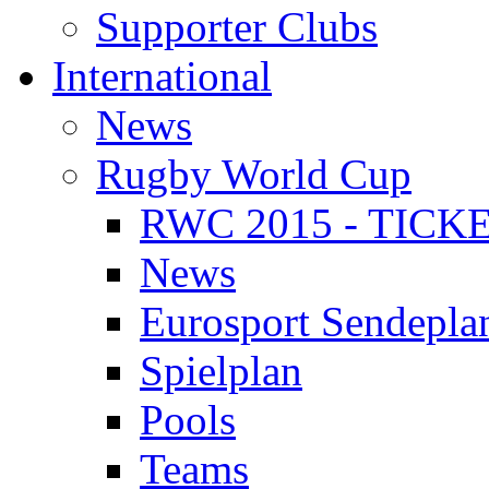
Supporter Clubs
International
News
Rugby World Cup
RWC 2015 - TICK
News
Eurosport Sendepla
Spielplan
Pools
Teams