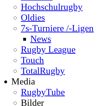
Hochschulrugby
Oldies
7s-Turniere /-Ligen
News
Rugby League
Touch
TotalRugby
Media
RugbyTube
Bilder