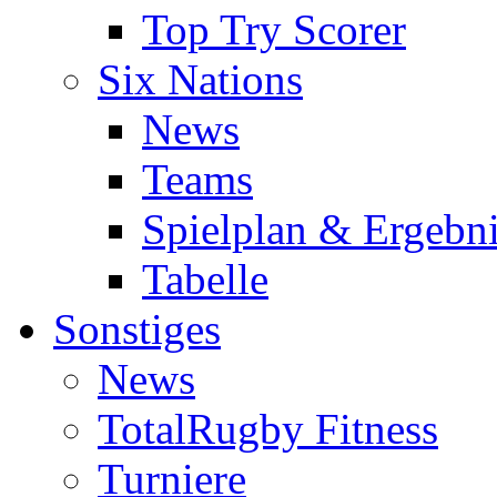
Top Try Scorer
Six Nations
News
Teams
Spielplan & Ergebni
Tabelle
Sonstiges
News
TotalRugby Fitness
Turniere