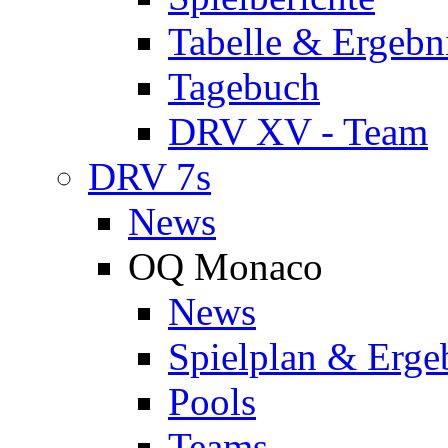
Tabelle & Ergebn
Tagebuch
DRV XV - Team
DRV 7s
News
OQ Monaco
News
Spielplan & Erge
Pools
Teams