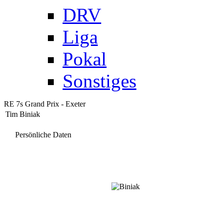
DRV
Liga
Pokal
Sonstiges
RE 7s Grand Prix - Exeter
Tim Biniak
Persönliche Daten