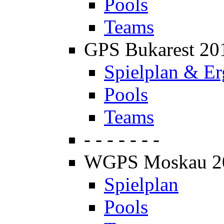
Pools
Teams
GPS Bukarest 20
Spielplan & Er
Pools
Teams
- - - - - - -
WGPS Moskau 2
Spielplan
Pools