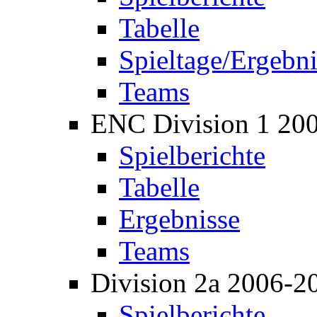
Tabelle
Spieltage/Ergebni
Teams
ENC Division 1 20
Spielberichte
Tabelle
Ergebnisse
Teams
Division 2a 2006-2
Spielberichte