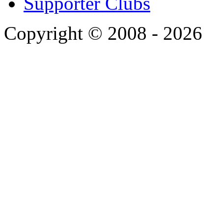
Supporter Clubs
Copyright © 2008 - 2026