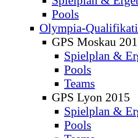
Spielplan & Erge
Pools
Olympia-Qualifikat
GPS Moskau 201
Spielplan & Er
Pools
Teams
GPS Lyon 2015
Spielplan & Er
Pools