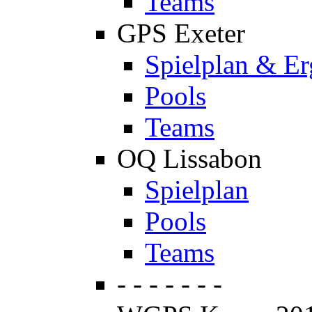
Teams
GPS Exeter
Spielplan & Er
Pools
Teams
OQ Lissabon
Spielplan
Pools
Teams
- - - - - - -