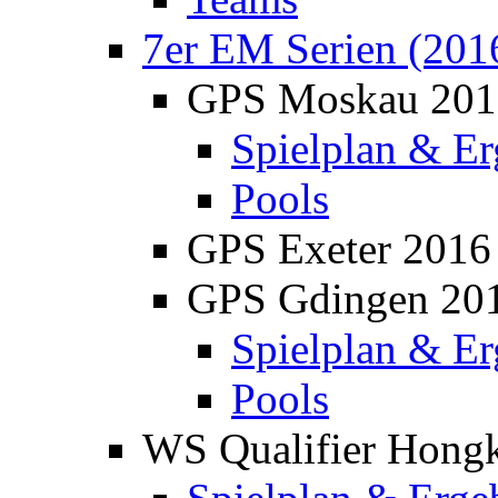
7er EM Serien (201
GPS Moskau 201
Spielplan & Er
Pools
GPS Exeter 2016
GPS Gdingen 20
Spielplan & Er
Pools
WS Qualifier Hong