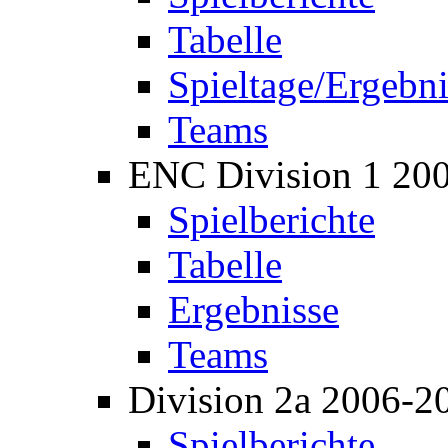
Tabelle
Spieltage/Ergebni
Teams
ENC Division 1 20
Spielberichte
Tabelle
Ergebnisse
Teams
Division 2a 2006-2
Spielberichte