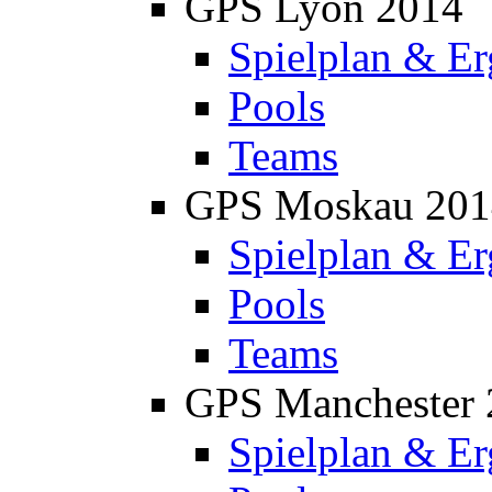
GPS Lyon 2014
Spielplan & Er
Pools
Teams
GPS Moskau 201
Spielplan & Er
Pools
Teams
GPS Manchester 
Spielplan & Er