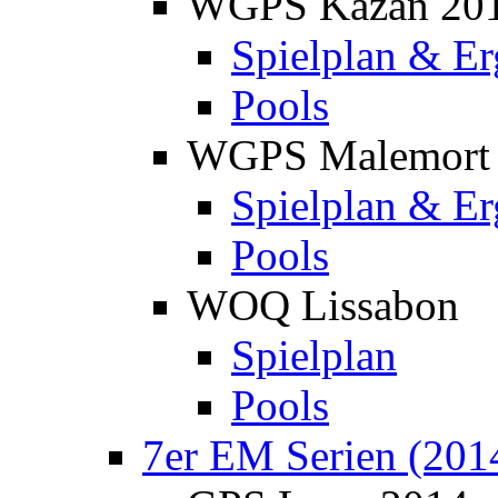
WGPS Kazan 20
Spielplan & Er
Pools
WGPS Malemort
Spielplan & Er
Pools
WOQ Lissabon
Spielplan
Pools
7er EM Serien (201