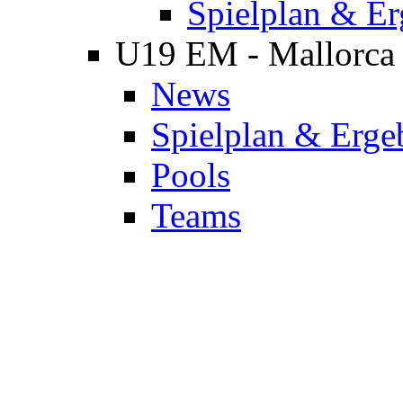
Spielplan & Er
U19 EM - Mallorca
News
Spielplan & Erge
Pools
Teams