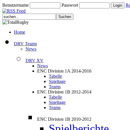
Benutzername
Passwort
Re
Home
DRV Teams
News
DRV XV
News
ENC Division 1A 2014-2016
Tabelle
Spieltage
Teams
ENC Division 1B 2012-2014
Tabelle
Spieltage
Teams
ENC Division 1B 2010-2012
Spielberichte