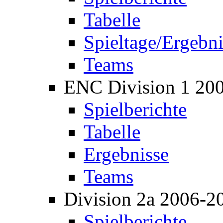
Tabelle
Spieltage/Ergebni
Teams
ENC Division 1 20
Spielberichte
Tabelle
Ergebnisse
Teams
Division 2a 2006-2
Spielberichte