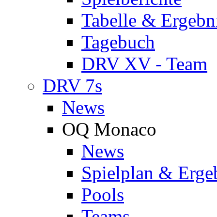
Tabelle & Ergebn
Tagebuch
DRV XV - Team
DRV 7s
News
OQ Monaco
News
Spielplan & Erge
Pools
Teams