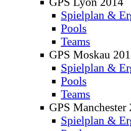
GPS Lyon 2014
Spielplan & Er
Pools
Teams
GPS Moskau 201
Spielplan & Er
Pools
Teams
GPS Manchester 
Spielplan & Er