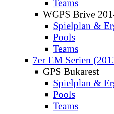
Teams
WGPS Brive 201
Spielplan & Er
Pools
Teams
7er EM Serien (201
GPS Bukarest
Spielplan & Er
Pools
Teams