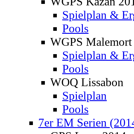
WGPS Kazan 20
Spielplan & Er
Pools
WGPS Malemort
Spielplan & Er
Pools
WOQ Lissabon
Spielplan
Pools
7er EM Serien (201