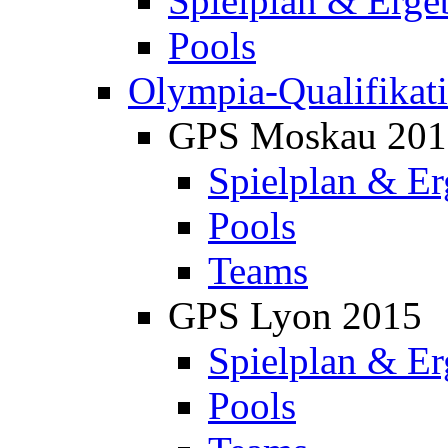
Spielplan & Erge
Pools
Olympia-Qualifikat
GPS Moskau 201
Spielplan & Er
Pools
Teams
GPS Lyon 2015
Spielplan & Er
Pools