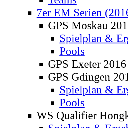
7er EM Serien (201
GPS Moskau 201
Spielplan & Er
Pools
GPS Exeter 2016
GPS Gdingen 20
Spielplan & Er
Pools
WS Qualifier Hong