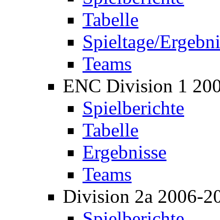
Tabelle
Spieltage/Ergebni
Teams
ENC Division 1 20
Spielberichte
Tabelle
Ergebnisse
Teams
Division 2a 2006-2
Spielberichte