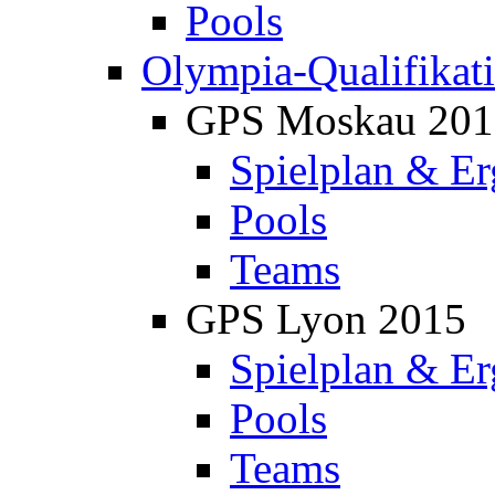
Pools
Olympia-Qualifikat
GPS Moskau 201
Spielplan & Er
Pools
Teams
GPS Lyon 2015
Spielplan & Er
Pools
Teams