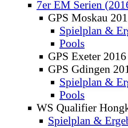
7er EM Serien (201
GPS Moskau 201
Spielplan & Er
Pools
GPS Exeter 2016
GPS Gdingen 20
Spielplan & Er
Pools
WS Qualifier Hong
Spielplan & Erge