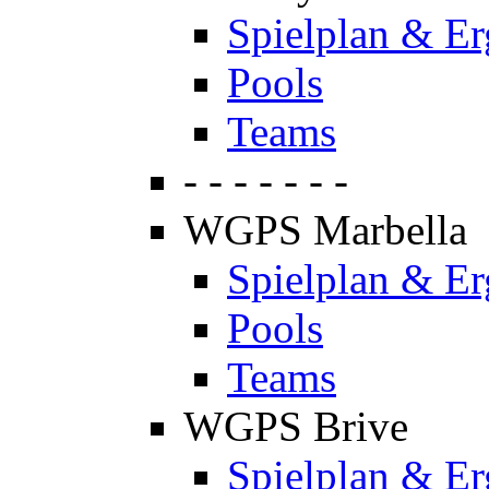
Spielplan & Er
Pools
Teams
- - - - - - -
WGPS Marbella
Spielplan & Er
Pools
Teams
WGPS Brive
Spielplan & Er