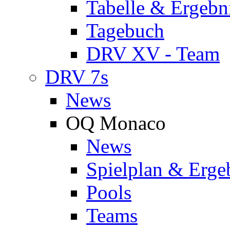
Tabelle & Ergebn
Tagebuch
DRV XV - Team
DRV 7s
News
OQ Monaco
News
Spielplan & Erge
Pools
Teams