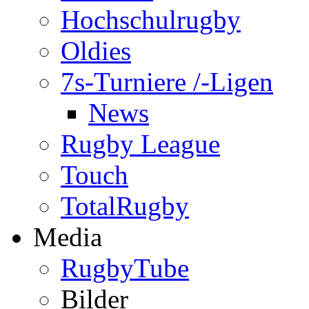
Hochschulrugby
Oldies
7s-Turniere /-Ligen
News
Rugby League
Touch
TotalRugby
Media
RugbyTube
Bilder