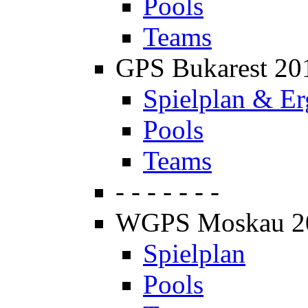
Pools
Teams
GPS Bukarest 20
Spielplan & Er
Pools
Teams
- - - - - - -
WGPS Moskau 2
Spielplan
Pools