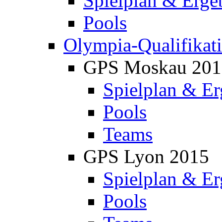
Spielplan & Erge
Pools
Olympia-Qualifikat
GPS Moskau 201
Spielplan & Er
Pools
Teams
GPS Lyon 2015
Spielplan & Er
Pools