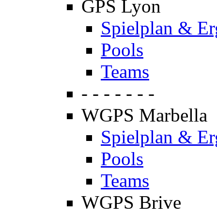
GPS Lyon
Spielplan & Er
Pools
Teams
- - - - - - -
WGPS Marbella
Spielplan & Er
Pools
Teams
WGPS Brive