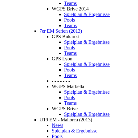
Teams
WGPS Brive 2014
Spielplan & Ergebnisse
Pools
Teams
7er EM Serien (2013)
GPS Bukarest
Spielplan & Ergebnisse
Pools
Teams
GPS Lyon
Spielplan & Ergebnisse
Pools
Teams
- - - - - - -
WGPS Marbella
Spielplan & Ergebnisse
Pools
Teams
WGPS Brive
Spielplan & Ergebnisse
U19 EM - Mallorca (2013)
News
Spielplan & Ergebnisse
Pools