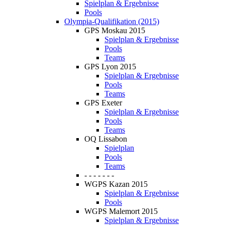
Spielplan & Ergebnisse
Pools
Olympia-Qualifikation (2015)
GPS Moskau 2015
Spielplan & Ergebnisse
Pools
Teams
GPS Lyon 2015
Spielplan & Ergebnisse
Pools
Teams
GPS Exeter
Spielplan & Ergebnisse
Pools
Teams
OQ Lissabon
Spielplan
Pools
Teams
- - - - - - -
WGPS Kazan 2015
Spielplan & Ergebnisse
Pools
WGPS Malemort 2015
Spielplan & Ergebnisse