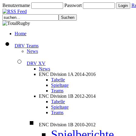
Benutzername
Passwort
Re
Home
DRV Teams
News
DRV XV
News
ENC Division 1A 2014-2016
Tabelle
Spieltage
Teams
ENC Division 1B 2012-2014
Tabelle
Spieltage
Teams
ENC Division 1B 2010-2012
Spielberichte