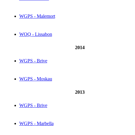
WGPS - Malemort
WOQ - Lissabon
2014
WGPS - Brive
WGPS - Moskau
2013
WGPS - Brive
WGPS - Marbella