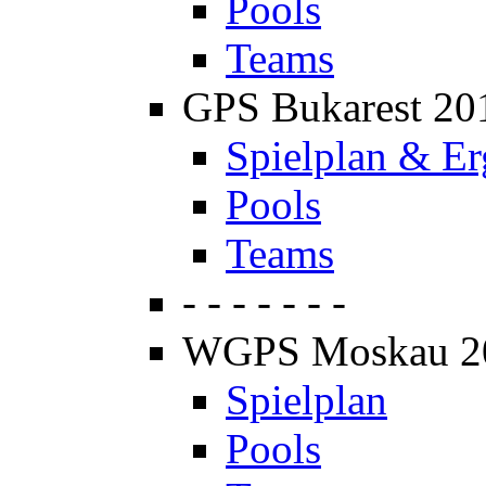
Pools
Teams
GPS Bukarest 20
Spielplan & Er
Pools
Teams
- - - - - - -
WGPS Moskau 2
Spielplan
Pools