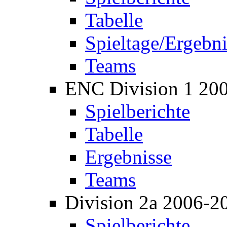
Tabelle
Spieltage/Ergebni
Teams
ENC Division 1 20
Spielberichte
Tabelle
Ergebnisse
Teams
Division 2a 2006-2
Spielberichte