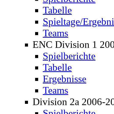
Tabelle
Spieltage/Ergebni
Teams
ENC Division 1 20
Spielberichte
Tabelle
Ergebnisse
Teams
Division 2a 2006-2
Spielberichte