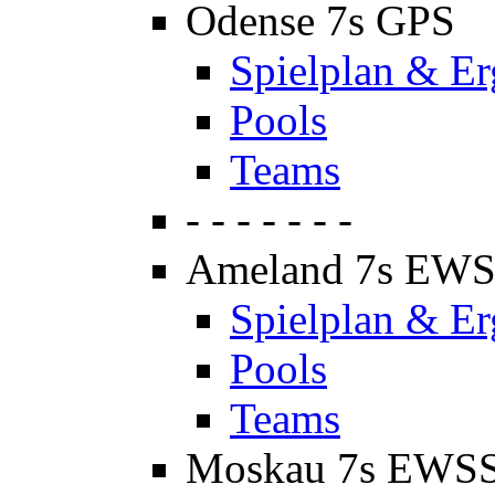
Odense 7s GPS
Spielplan & Er
Pools
Teams
- - - - - - -
Ameland 7s EW
Spielplan & Er
Pools
Teams
Moskau 7s EWS