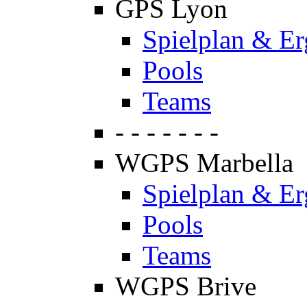
GPS Lyon
Spielplan & Er
Pools
Teams
- - - - - - -
WGPS Marbella
Spielplan & Er
Pools
Teams
WGPS Brive