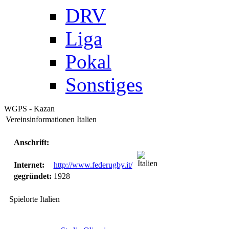
DRV
Liga
Pokal
Sonstiges
WGPS - Kazan
Vereinsinformationen Italien
Anschrift:
Internet:
http://www.federugby.it/
gegründet:
1928
Spielorte Italien