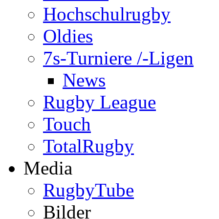
Hochschulrugby
Oldies
7s-Turniere /-Ligen
News
Rugby League
Touch
TotalRugby
Media
RugbyTube
Bilder