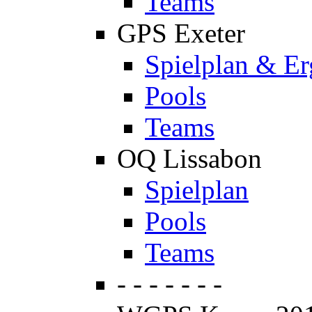
Teams
GPS Exeter
Spielplan & Er
Pools
Teams
OQ Lissabon
Spielplan
Pools
Teams
- - - - - - -