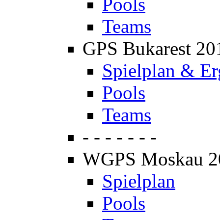
Pools
Teams
GPS Bukarest 20
Spielplan & Er
Pools
Teams
- - - - - - -
WGPS Moskau 2
Spielplan
Pools