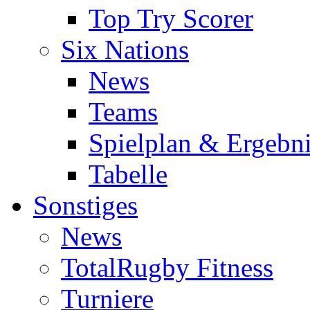
Top Try Scorer
Six Nations
News
Teams
Spielplan & Ergebni
Tabelle
Sonstiges
News
TotalRugby Fitness
Turniere