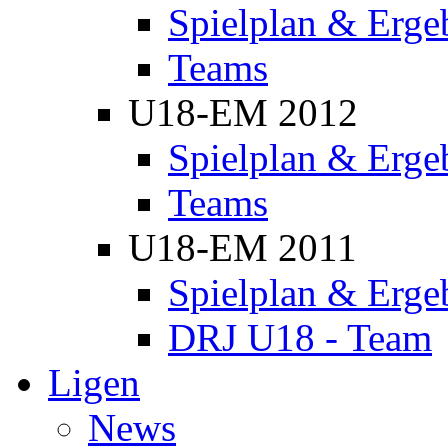
Spielplan & Erge
Teams
U18-EM 2012
Spielplan & Erge
Teams
U18-EM 2011
Spielplan & Erge
DRJ U18 - Team
Ligen
News