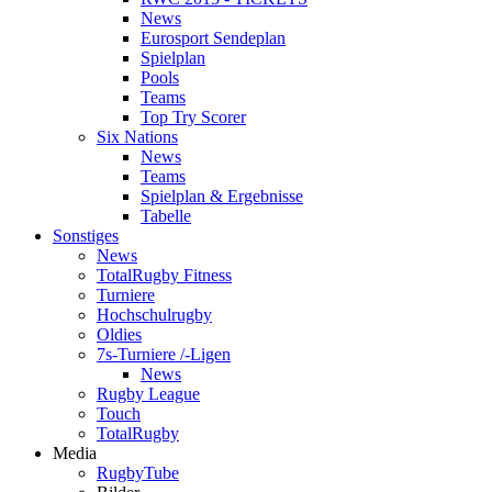
News
Eurosport Sendeplan
Spielplan
Pools
Teams
Top Try Scorer
Six Nations
News
Teams
Spielplan & Ergebnisse
Tabelle
Sonstiges
News
TotalRugby Fitness
Turniere
Hochschulrugby
Oldies
7s-Turniere /-Ligen
News
Rugby League
Touch
TotalRugby
Media
RugbyTube