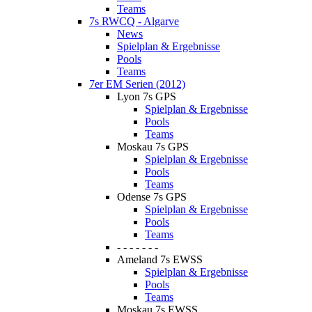
Teams
7s RWCQ - Algarve
News
Spielplan & Ergebnisse
Pools
Teams
7er EM Serien (2012)
Lyon 7s GPS
Spielplan & Ergebnisse
Pools
Teams
Moskau 7s GPS
Spielplan & Ergebnisse
Pools
Teams
Odense 7s GPS
Spielplan & Ergebnisse
Pools
Teams
- - - - - - -
Ameland 7s EWSS
Spielplan & Ergebnisse
Pools
Teams
Moskau 7s EWSS