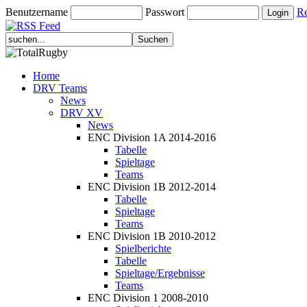
Benutzername
Passwort
Re
Home
DRV Teams
News
DRV XV
News
ENC Division 1A 2014-2016
Tabelle
Spieltage
Teams
ENC Division 1B 2012-2014
Tabelle
Spieltage
Teams
ENC Division 1B 2010-2012
Spielberichte
Tabelle
Spieltage/Ergebnisse
Teams
ENC Division 1 2008-2010