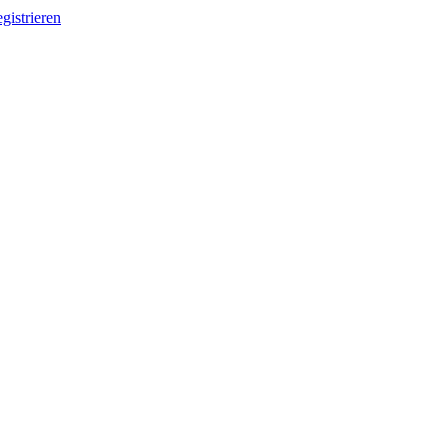
gistrieren