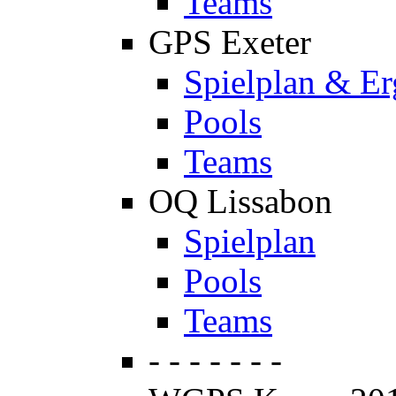
Teams
GPS Exeter
Spielplan & Er
Pools
Teams
OQ Lissabon
Spielplan
Pools
Teams
- - - - - - -