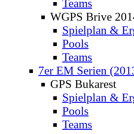
Teams
WGPS Brive 201
Spielplan & Er
Pools
Teams
7er EM Serien (201
GPS Bukarest
Spielplan & Er
Pools
Teams