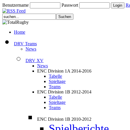
Benutzername
Passwort
Re
Home
DRV Teams
News
DRV XV
News
ENC Division 1A 2014-2016
Tabelle
Spieltage
Teams
ENC Division 1B 2012-2014
Tabelle
Spieltage
Teams
ENC Division 1B 2010-2012
Spielberichte