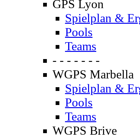
GPS Lyon
Spielplan & Er
Pools
Teams
- - - - - - -
WGPS Marbella
Spielplan & Er
Pools
Teams
WGPS Brive