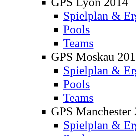
GPS Lyon 2014
Spielplan & Er
Pools
Teams
GPS Moskau 201
Spielplan & Er
Pools
Teams
GPS Manchester 
Spielplan & Er