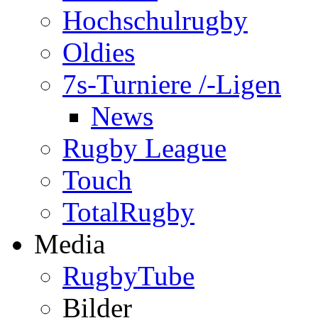
Hochschulrugby
Oldies
7s-Turniere /-Ligen
News
Rugby League
Touch
TotalRugby
Media
RugbyTube
Bilder