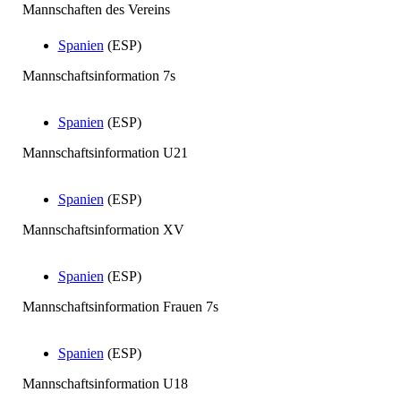
Mannschaften des Vereins
Spanien
(ESP)
Mannschaftsinformation 7s
Spanien
(ESP)
Mannschaftsinformation U21
Spanien
(ESP)
Mannschaftsinformation XV
Spanien
(ESP)
Mannschaftsinformation Frauen 7s
Spanien
(ESP)
Mannschaftsinformation U18