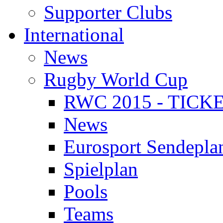
Supporter Clubs
International
News
Rugby World Cup
RWC 2015 - TICK
News
Eurosport Sendepla
Spielplan
Pools
Teams