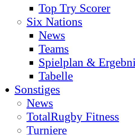
Top Try Scorer
Six Nations
News
Teams
Spielplan & Ergebni
Tabelle
Sonstiges
News
TotalRugby Fitness
Turniere