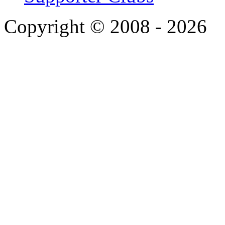
Copyright © 2008 - 2026