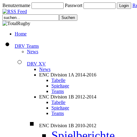
Benutzername
Passwort
Re
Home
DRV Teams
News
DRV XV
News
ENC Division 1A 2014-2016
Tabelle
Spieltage
Teams
ENC Division 1B 2012-2014
Tabelle
Spieltage
Teams
ENC Division 1B 2010-2012
Spielberichte