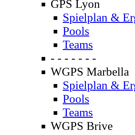
GPS Lyon
Spielplan & Er
Pools
Teams
- - - - - - -
WGPS Marbella
Spielplan & Er
Pools
Teams
WGPS Brive