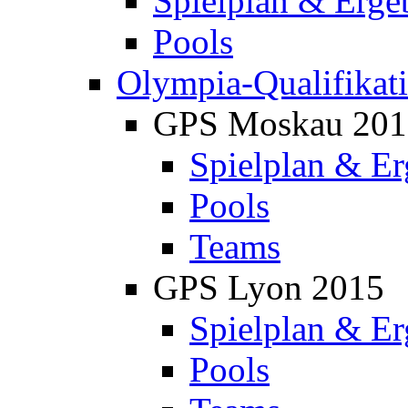
Spielplan & Erge
Pools
Olympia-Qualifikat
GPS Moskau 201
Spielplan & Er
Pools
Teams
GPS Lyon 2015
Spielplan & Er
Pools