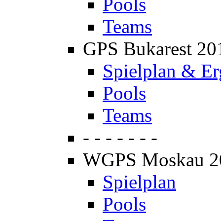
Pools
Teams
GPS Bukarest 20
Spielplan & Er
Pools
Teams
- - - - - - -
WGPS Moskau 2
Spielplan
Pools