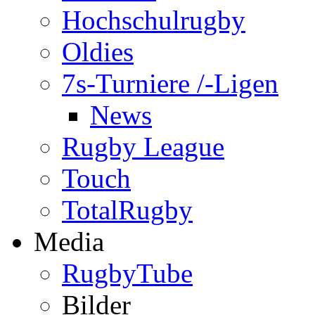
Hochschulrugby
Oldies
7s-Turniere /-Ligen
News
Rugby League
Touch
TotalRugby
Media
RugbyTube
Bilder