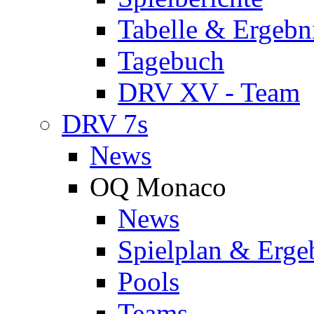
Tabelle & Ergebn
Tagebuch
DRV XV - Team
DRV 7s
News
OQ Monaco
News
Spielplan & Erge
Pools
Teams