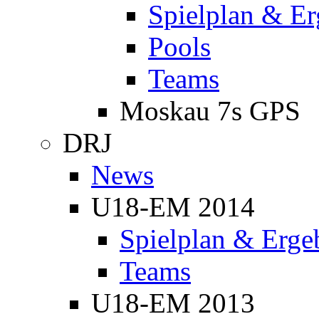
Spielplan & Er
Pools
Teams
Moskau 7s GPS
DRJ
News
U18-EM 2014
Spielplan & Erge
Teams
U18-EM 2013