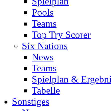
Spielplan
Pools
Teams
Top Try Scorer
Six Nations
News
Teams
Spielplan & Ergebni
Tabelle
Sonstiges