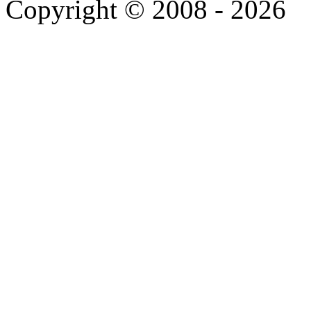
Copyright © 2008 - 2026