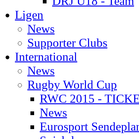
DRJ U18 - Team
Ligen
News
Supporter Clubs
International
News
Rugby World Cup
RWC 2015 - TICK
News
Eurosport Sendepla