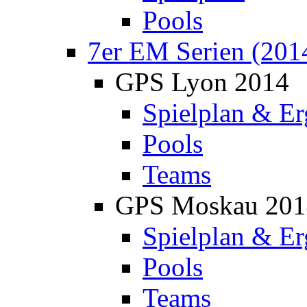
Pools
7er EM Serien (201
GPS Lyon 2014
Spielplan & Er
Pools
Teams
GPS Moskau 201
Spielplan & Er
Pools
Teams