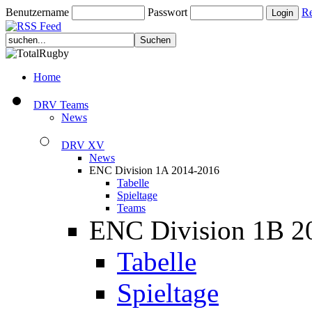
Benutzername
Passwort
Re
Home
DRV Teams
News
DRV XV
News
ENC Division 1A 2014-2016
Tabelle
Spieltage
Teams
ENC Division 1B 2
Tabelle
Spieltage