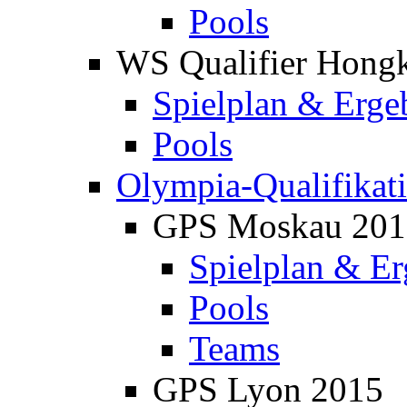
Pools
WS Qualifier Hong
Spielplan & Erge
Pools
Olympia-Qualifikat
GPS Moskau 201
Spielplan & Er
Pools
Teams
GPS Lyon 2015