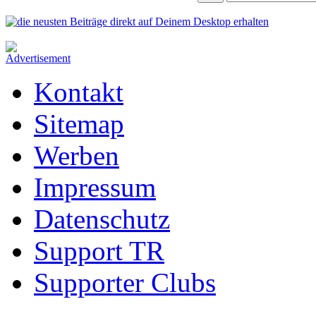
Kontakt
Sitemap
Werben
Impressum
Datenschutz
Support TR
Supporter Clubs