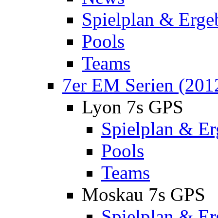
Spielplan & Erge
Pools
Teams
7er EM Serien (201
Lyon 7s GPS
Spielplan & Er
Pools
Teams
Moskau 7s GPS
Spielplan & Er