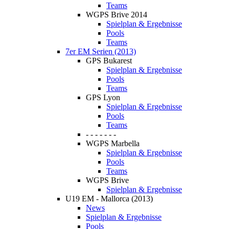
Teams
WGPS Brive 2014
Spielplan & Ergebnisse
Pools
Teams
7er EM Serien (2013)
GPS Bukarest
Spielplan & Ergebnisse
Pools
Teams
GPS Lyon
Spielplan & Ergebnisse
Pools
Teams
- - - - - - -
WGPS Marbella
Spielplan & Ergebnisse
Pools
Teams
WGPS Brive
Spielplan & Ergebnisse
U19 EM - Mallorca (2013)
News
Spielplan & Ergebnisse
Pools