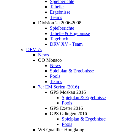
Spielberichte
Tabelle
Ergebnisse
Teams
Division 2a 2006-2008
Spielberichte
Tabelle & Ergebnisse
Tagebuch
DRV XV - Team
DRV 7s
News
OQ Monaco
News
Spielplan & Ergebnisse
Pools
Teams
7er EM Serien (2016)
GPS Moskau 2016
Spielplan & Ergebnisse
Pools
GPS Exeter 2016
GPS Gdingen 2016
Spielplan & Ergebnisse
Pools
WS Qualifier Hongkong