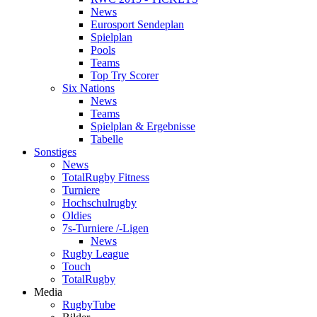
News
Eurosport Sendeplan
Spielplan
Pools
Teams
Top Try Scorer
Six Nations
News
Teams
Spielplan & Ergebnisse
Tabelle
Sonstiges
News
TotalRugby Fitness
Turniere
Hochschulrugby
Oldies
7s-Turniere /-Ligen
News
Rugby League
Touch
TotalRugby
Media
RugbyTube