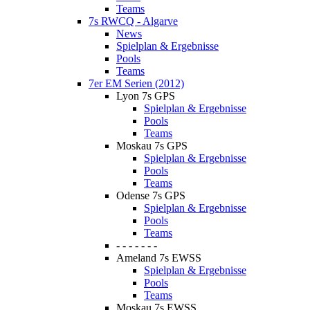
Teams
7s RWCQ - Algarve
News
Spielplan & Ergebnisse
Pools
Teams
7er EM Serien (2012)
Lyon 7s GPS
Spielplan & Ergebnisse
Pools
Teams
Moskau 7s GPS
Spielplan & Ergebnisse
Pools
Teams
Odense 7s GPS
Spielplan & Ergebnisse
Pools
Teams
- - - - - - -
Ameland 7s EWSS
Spielplan & Ergebnisse
Pools
Teams
Moskau 7s EWSS