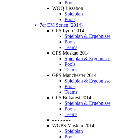
Pools
WOQ Lissabon
Spielplan
Pools
7er EM Serien (2014)
GPS Lyon 2014
Spielplan & Ergebnisse
Pools
Teams
GPS Moskau 2014
Spielplan & Ergebnisse
Pools
Teams
GPS Manchester 2014
Spielplan & Ergebnisse
Pools
Teams
GPS Bukarest 2014
Spielplan & Ergebnisse
Pools
Teams
- - - - - - -
WGPS Moskau 2014
Spielplan
Pools