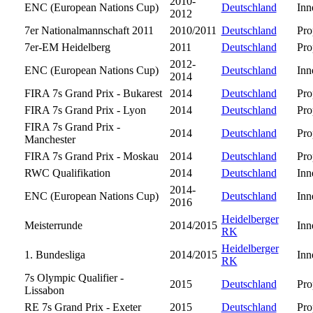
2010-
ENC (European Nations Cup)
Deutschland
Inn
2012
7er Nationalmannschaft 2011
2010/2011
Deutschland
Pro
7er-EM Heidelberg
2011
Deutschland
Pro
2012-
ENC (European Nations Cup)
Deutschland
Inn
2014
FIRA 7s Grand Prix - Bukarest
2014
Deutschland
Pro
FIRA 7s Grand Prix - Lyon
2014
Deutschland
Pro
FIRA 7s Grand Prix -
2014
Deutschland
Pro
Manchester
FIRA 7s Grand Prix - Moskau
2014
Deutschland
Pro
RWC Qualifikation
2014
Deutschland
Inn
2014-
ENC (European Nations Cup)
Deutschland
Inn
2016
Heidelberger
Meisterrunde
2014/2015
Inn
RK
Heidelberger
1. Bundesliga
2014/2015
Inn
RK
7s Olympic Qualifier -
2015
Deutschland
Pro
Lissabon
RE 7s Grand Prix - Exeter
2015
Deutschland
Pro