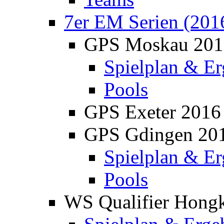
7er EM Serien (201
GPS Moskau 201
Spielplan & Er
Pools
GPS Exeter 2016
GPS Gdingen 20
Spielplan & Er
Pools
WS Qualifier Hong