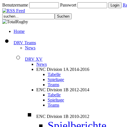
Benutzername
Passwort
Re
Home
DRV Teams
News
DRV XV
News
ENC Division 1A 2014-2016
Tabelle
Spieltage
Teams
ENC Division 1B 2012-2014
Tabelle
Spieltage
Teams
ENC Division 1B 2010-2012
Spielberichte