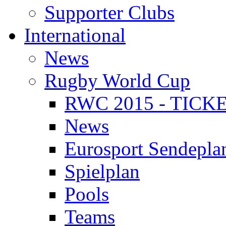
Supporter Clubs
International
News
Rugby World Cup
RWC 2015 - TICK
News
Eurosport Sendepla
Spielplan
Pools
Teams