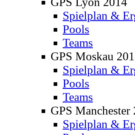
GPS Lyon 2014
Spielplan & Er
Pools
Teams
GPS Moskau 201
Spielplan & Er
Pools
Teams
GPS Manchester 
Spielplan & Er