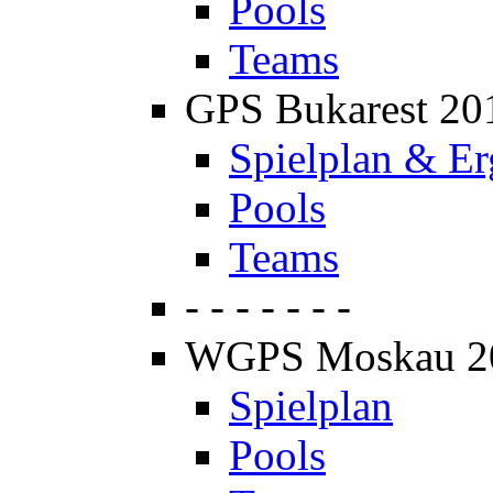
Pools
Teams
GPS Bukarest 20
Spielplan & Er
Pools
Teams
- - - - - - -
WGPS Moskau 2
Spielplan
Pools