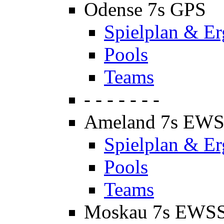
Odense 7s GPS
Spielplan & Er
Pools
Teams
- - - - - - -
Ameland 7s EW
Spielplan & Er
Pools
Teams
Moskau 7s EWS