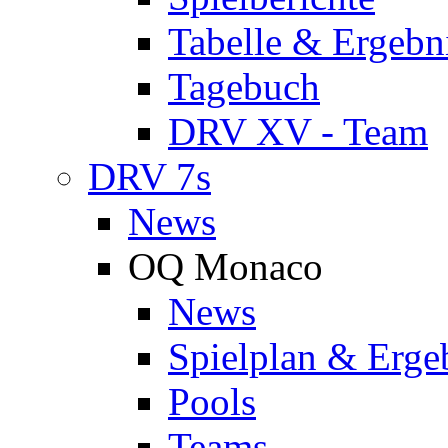
Tabelle & Ergebn
Tagebuch
DRV XV - Team
DRV 7s
News
OQ Monaco
News
Spielplan & Erge
Pools
Teams