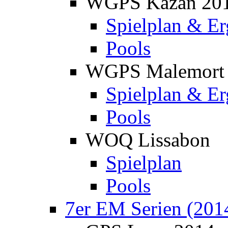
WGPS Kazan 20
Spielplan & Er
Pools
WGPS Malemort
Spielplan & Er
Pools
WOQ Lissabon
Spielplan
Pools
7er EM Serien (201