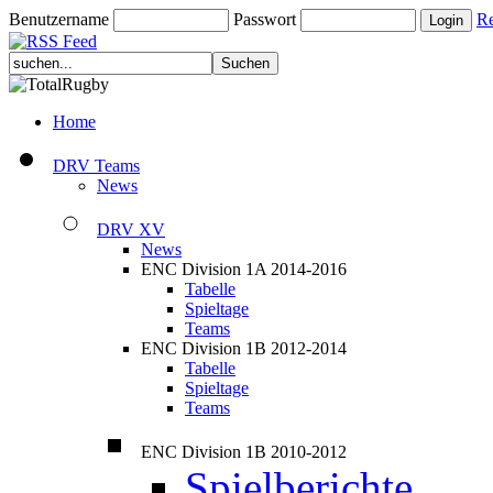
Benutzername
Passwort
Re
Home
DRV Teams
News
DRV XV
News
ENC Division 1A 2014-2016
Tabelle
Spieltage
Teams
ENC Division 1B 2012-2014
Tabelle
Spieltage
Teams
ENC Division 1B 2010-2012
Spielberichte