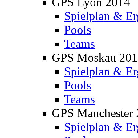
GPS Lyon 2014
Spielplan & Er
Pools
Teams
GPS Moskau 201
Spielplan & Er
Pools
Teams
GPS Manchester 
Spielplan & Er