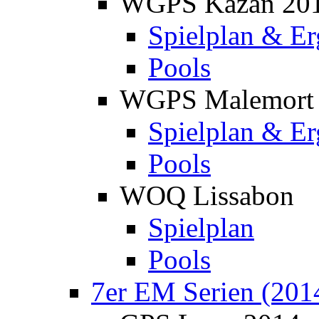
WGPS Kazan 20
Spielplan & Er
Pools
WGPS Malemort
Spielplan & Er
Pools
WOQ Lissabon
Spielplan
Pools
7er EM Serien (201