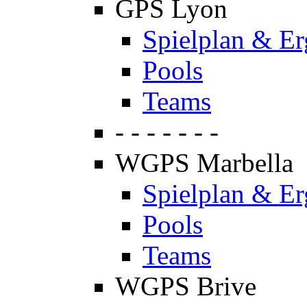
GPS Lyon
Spielplan & Er
Pools
Teams
- - - - - - -
WGPS Marbella
Spielplan & Er
Pools
Teams
WGPS Brive