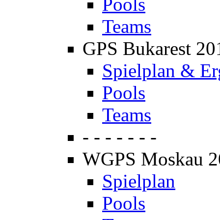
Pools
Teams
GPS Bukarest 20
Spielplan & Er
Pools
Teams
- - - - - - -
WGPS Moskau 2
Spielplan
Pools