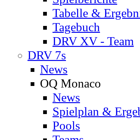
Tabelle & Ergebn
Tagebuch
DRV XV - Team
DRV 7s
News
OQ Monaco
News
Spielplan & Erge
Pools
Teams