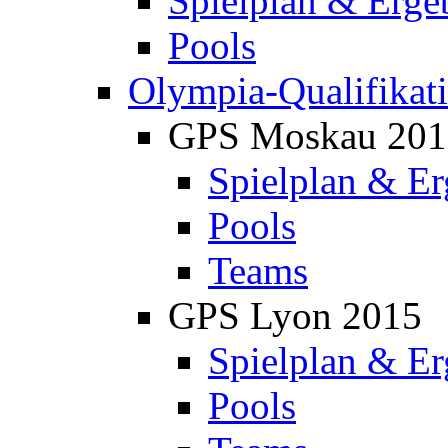
Spielplan & Erge
Pools
Olympia-Qualifikat
GPS Moskau 201
Spielplan & Er
Pools
Teams
GPS Lyon 2015
Spielplan & Er
Pools