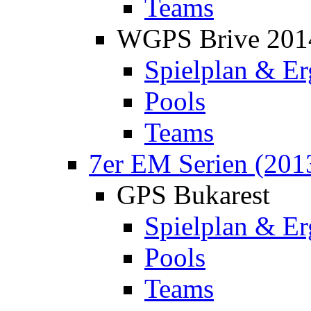
Teams
WGPS Brive 201
Spielplan & Er
Pools
Teams
7er EM Serien (201
GPS Bukarest
Spielplan & Er
Pools
Teams