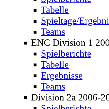
Tabelle
Spieltage/Ergebni
Teams
ENC Division 1 20
Spielberichte
Tabelle
Ergebnisse
Teams
Division 2a 2006-2
Spielberichte