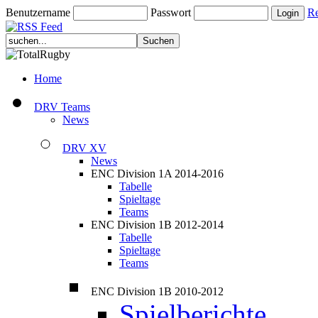
Benutzername
Passwort
Re
Home
DRV Teams
News
DRV XV
News
ENC Division 1A 2014-2016
Tabelle
Spieltage
Teams
ENC Division 1B 2012-2014
Tabelle
Spieltage
Teams
ENC Division 1B 2010-2012
Spielberichte