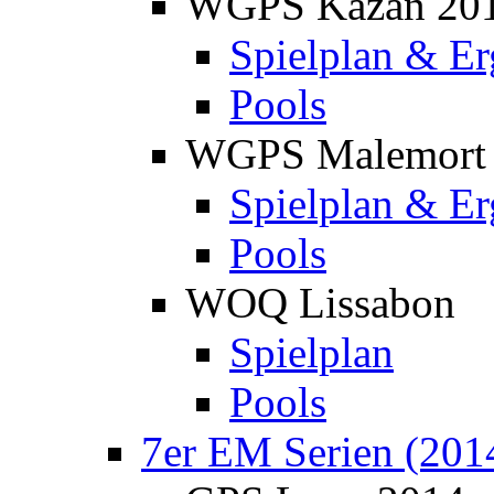
WGPS Kazan 20
Spielplan & Er
Pools
WGPS Malemort
Spielplan & Er
Pools
WOQ Lissabon
Spielplan
Pools
7er EM Serien (201