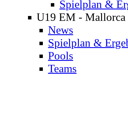
Spielplan & Er
U19 EM - Mallorca
News
Spielplan & Erge
Pools
Teams