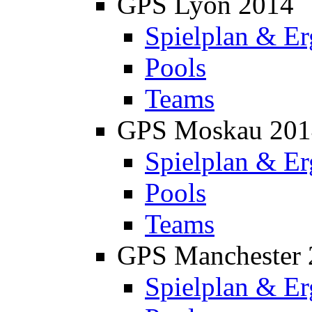
GPS Lyon 2014
Spielplan & Er
Pools
Teams
GPS Moskau 201
Spielplan & Er
Pools
Teams
GPS Manchester 
Spielplan & Er