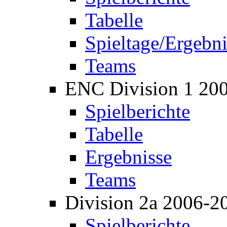
Tabelle
Spieltage/Ergebni
Teams
ENC Division 1 20
Spielberichte
Tabelle
Ergebnisse
Teams
Division 2a 2006-2
Spielberichte