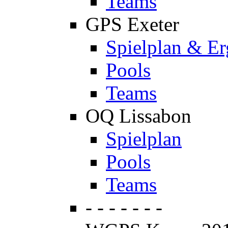
Teams
GPS Exeter
Spielplan & Er
Pools
Teams
OQ Lissabon
Spielplan
Pools
Teams
- - - - - - -