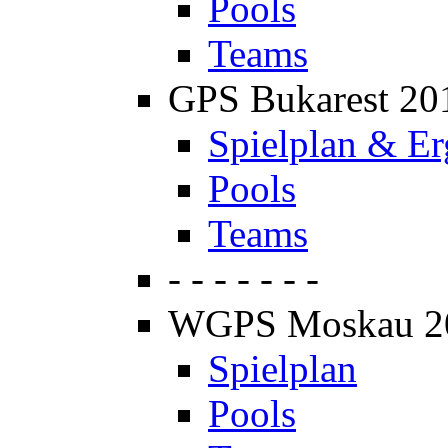
Pools
Teams
GPS Bukarest 20
Spielplan & Er
Pools
Teams
- - - - - - -
WGPS Moskau 2
Spielplan
Pools