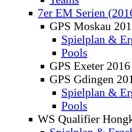
7er EM Serien (201
GPS Moskau 201
Spielplan & Er
Pools
GPS Exeter 2016
GPS Gdingen 20
Spielplan & Er
Pools
WS Qualifier Hong