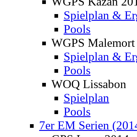
WGPS Kazan 20
Spielplan & Er
Pools
WGPS Malemort
Spielplan & Er
Pools
WOQ Lissabon
Spielplan
Pools
7er EM Serien (201