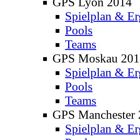
GPS Lyon 2014
Spielplan & Er
Pools
Teams
GPS Moskau 201
Spielplan & Er
Pools
Teams
GPS Manchester 
Spielplan & Er