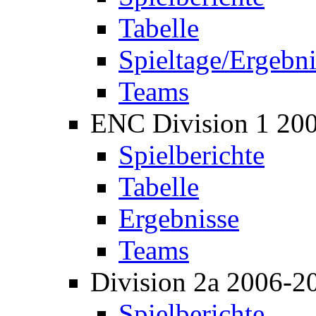
Tabelle
Spieltage/Ergebni
Teams
ENC Division 1 20
Spielberichte
Tabelle
Ergebnisse
Teams
Division 2a 2006-2
Spielberichte