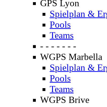
GPS Lyon
Spielplan & Er
Pools
Teams
- - - - - - -
WGPS Marbella
Spielplan & Er
Pools
Teams
WGPS Brive