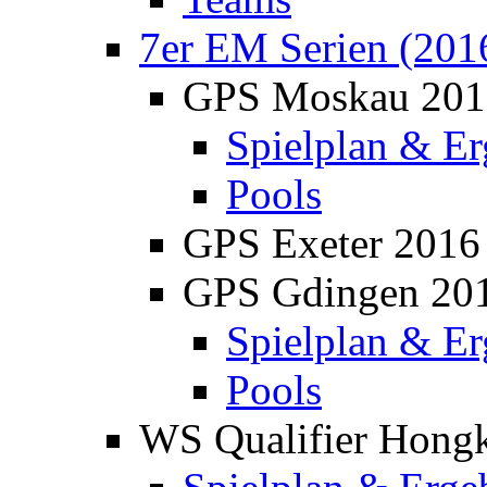
7er EM Serien (201
GPS Moskau 201
Spielplan & Er
Pools
GPS Exeter 2016
GPS Gdingen 20
Spielplan & Er
Pools
WS Qualifier Hong