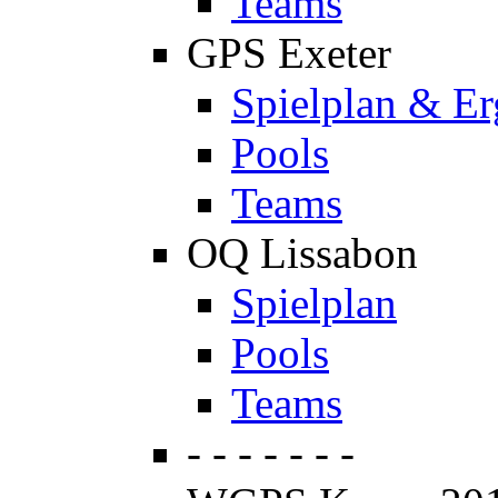
Teams
GPS Exeter
Spielplan & Er
Pools
Teams
OQ Lissabon
Spielplan
Pools
Teams
- - - - - - -