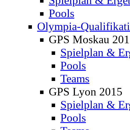
Spielplan & Erge
Pools
Olympia-Qualifikat
GPS Moskau 201
Spielplan & Er
Pools
Teams
GPS Lyon 2015
Spielplan & Er
Pools