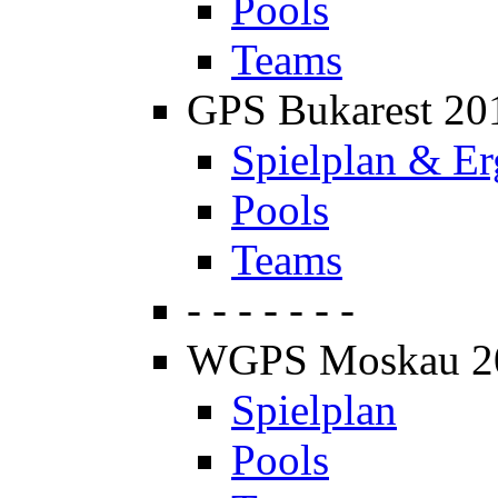
Pools
Teams
GPS Bukarest 20
Spielplan & Er
Pools
Teams
- - - - - - -
WGPS Moskau 2
Spielplan
Pools