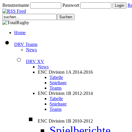
Benutzername
Passwort
Re
Home
DRV Teams
News
DRV XV
News
ENC Division 1A 2014-2016
Tabelle
Spieltage
Teams
ENC Division 1B 2012-2014
Tabelle
Spieltage
Teams
ENC Division 1B 2010-2012
Spielberichte