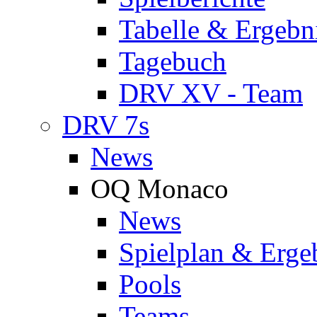
Tabelle & Ergebn
Tagebuch
DRV XV - Team
DRV 7s
News
OQ Monaco
News
Spielplan & Erge
Pools
Teams