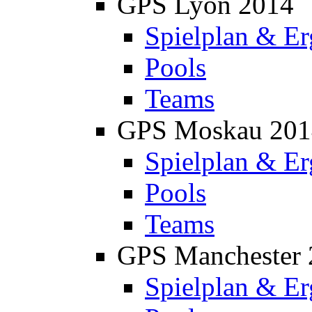
GPS Lyon 2014
Spielplan & Er
Pools
Teams
GPS Moskau 201
Spielplan & Er
Pools
Teams
GPS Manchester 
Spielplan & Er