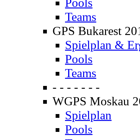
Pools
Teams
GPS Bukarest 20
Spielplan & Er
Pools
Teams
- - - - - - -
WGPS Moskau 2
Spielplan
Pools