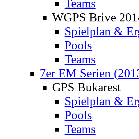
Teams
WGPS Brive 201
Spielplan & Er
Pools
Teams
7er EM Serien (201
GPS Bukarest
Spielplan & Er
Pools
Teams