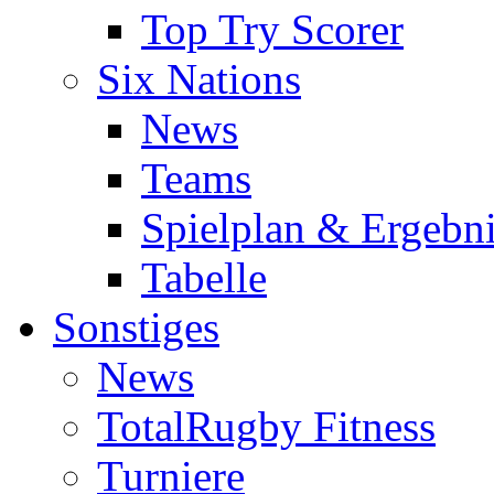
Top Try Scorer
Six Nations
News
Teams
Spielplan & Ergebni
Tabelle
Sonstiges
News
TotalRugby Fitness
Turniere