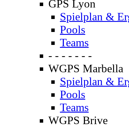
GPS Lyon
Spielplan & Er
Pools
Teams
- - - - - - -
WGPS Marbella
Spielplan & Er
Pools
Teams
WGPS Brive