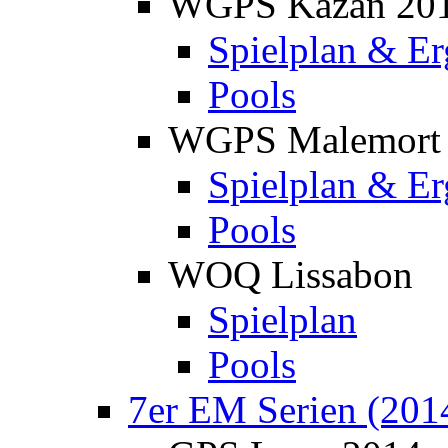
WGPS Kazan 20
Spielplan & Er
Pools
WGPS Malemort
Spielplan & Er
Pools
WOQ Lissabon
Spielplan
Pools
7er EM Serien (201