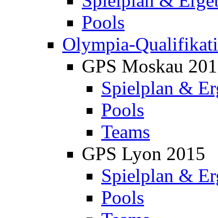
Spielplan & Erge
Pools
Olympia-Qualifikat
GPS Moskau 201
Spielplan & Er
Pools
Teams
GPS Lyon 2015
Spielplan & Er
Pools