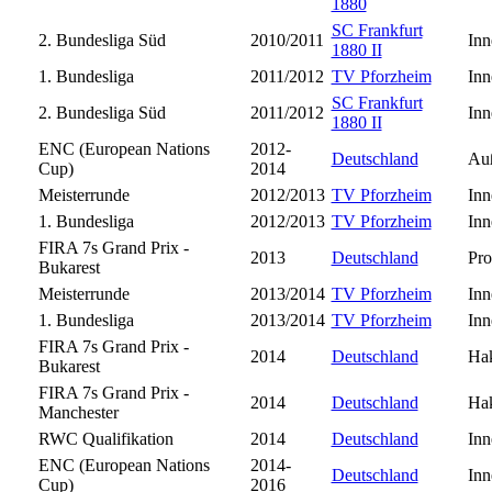
1880
SC Frankfurt
2. Bundesliga Süd
2010/2011
Inn
1880 II
1. Bundesliga
2011/2012
TV Pforzheim
Inn
SC Frankfurt
2. Bundesliga Süd
2011/2012
Inn
1880 II
ENC (European Nations
2012-
Deutschland
Auß
Cup)
2014
Meisterrunde
2012/2013
TV Pforzheim
Inn
1. Bundesliga
2012/2013
TV Pforzheim
Inn
FIRA 7s Grand Prix -
2013
Deutschland
Pro
Bukarest
Meisterrunde
2013/2014
TV Pforzheim
Inn
1. Bundesliga
2013/2014
TV Pforzheim
Inn
FIRA 7s Grand Prix -
2014
Deutschland
Hak
Bukarest
FIRA 7s Grand Prix -
2014
Deutschland
Hak
Manchester
RWC Qualifikation
2014
Deutschland
Inn
ENC (European Nations
2014-
Deutschland
Inn
Cup)
2016