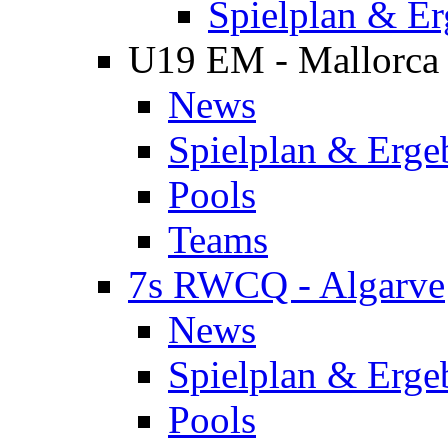
Spielplan & Er
U19 EM - Mallorca
News
Spielplan & Erge
Pools
Teams
7s RWCQ - Algarve
News
Spielplan & Erge
Pools