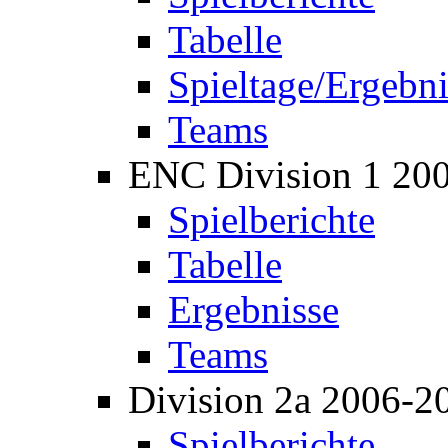
Tabelle
Spieltage/Ergebni
Teams
ENC Division 1 20
Spielberichte
Tabelle
Ergebnisse
Teams
Division 2a 2006-2
Spielberichte