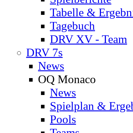
Tabelle & Ergebn
Tagebuch
DRV XV - Team
DRV 7s
News
OQ Monaco
News
Spielplan & Erge
Pools
Teams