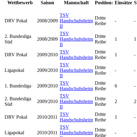
Wettbewerb
Saison
Mannschaft
Position:
Einsätze
S
TSV
Dritte
DRV Pokal
2008/2009
Handschuhsheim
-
-
Reihe
II
TSV
2. Bundesliga
Dritte
2008/2009
Handschuhsheim
1
1
Süd
Reihe
II
TSV
Dritte
DRV Pokal
2009/2010
1
-
Handschuhsheim
Reihe
TSV
Dritte
Ligapokal
2009/2010
Handschuhsheim
-
-
Reihe
II
TSV
Dritte
1. Bundesliga
2009/2010
6
-
Handschuhsheim
Reihe
TSV
2. Bundesliga
Dritte
2009/2010
Handschuhsheim
2
2
Süd
Reihe
II
TSV
Dritte
DRV Pokal
2010/2011
1
-
Handschuhsheim
Reihe
TSV
Dritte
Ligapokal
2010/2011
Handschuhsheim
-
-
Reihe