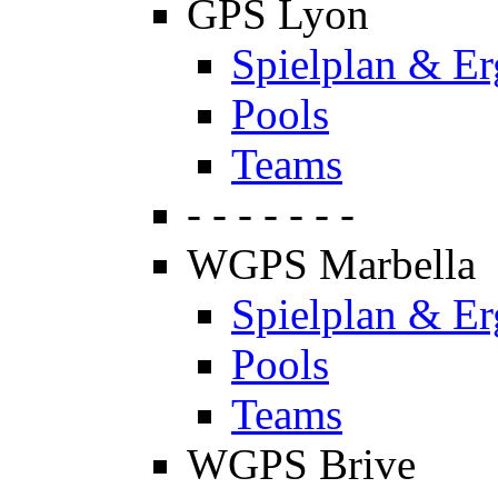
GPS Lyon
Spielplan & Er
Pools
Teams
- - - - - - -
WGPS Marbella
Spielplan & Er
Pools
Teams
WGPS Brive