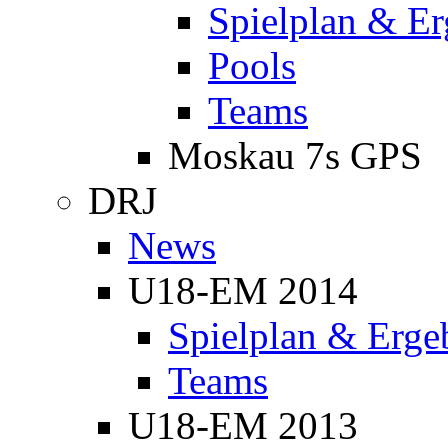
Spielplan & Er
Pools
Teams
Moskau 7s GPS
DRJ
News
U18-EM 2014
Spielplan & Erge
Teams
U18-EM 2013