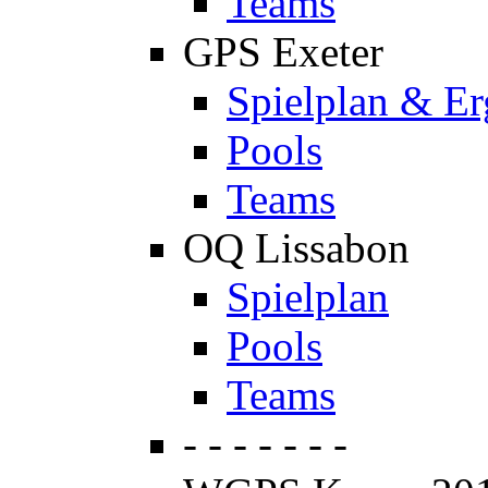
Teams
GPS Exeter
Spielplan & Er
Pools
Teams
OQ Lissabon
Spielplan
Pools
Teams
- - - - - - -