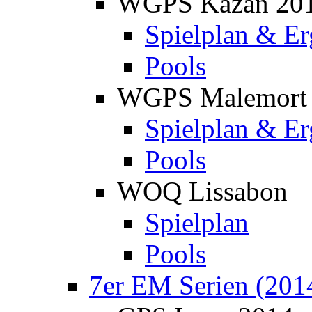
WGPS Kazan 20
Spielplan & Er
Pools
WGPS Malemort
Spielplan & Er
Pools
WOQ Lissabon
Spielplan
Pools
7er EM Serien (201