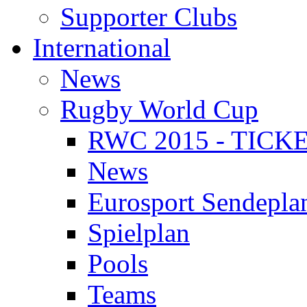
Supporter Clubs
International
News
Rugby World Cup
RWC 2015 - TICK
News
Eurosport Sendepla
Spielplan
Pools
Teams