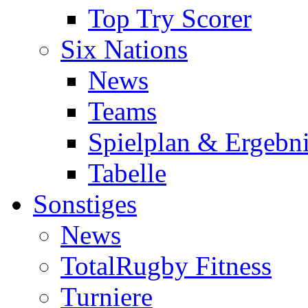
Top Try Scorer
Six Nations
News
Teams
Spielplan & Ergebni
Tabelle
Sonstiges
News
TotalRugby Fitness
Turniere