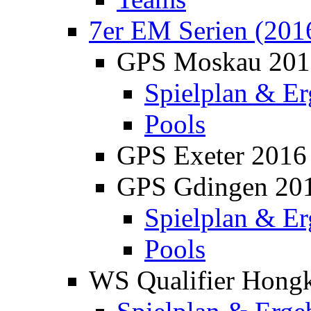
7er EM Serien (201
GPS Moskau 201
Spielplan & Er
Pools
GPS Exeter 2016
GPS Gdingen 20
Spielplan & Er
Pools
WS Qualifier Hong