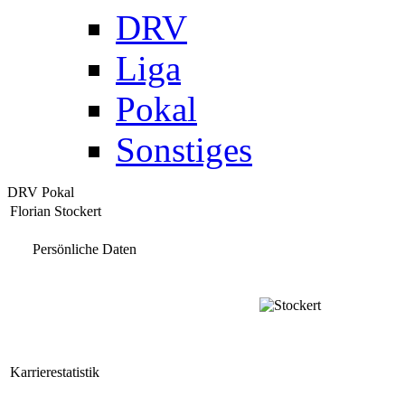
DRV
Liga
Pokal
Sonstiges
DRV Pokal
Florian Stockert
Persönliche Daten
Karrierestatistik