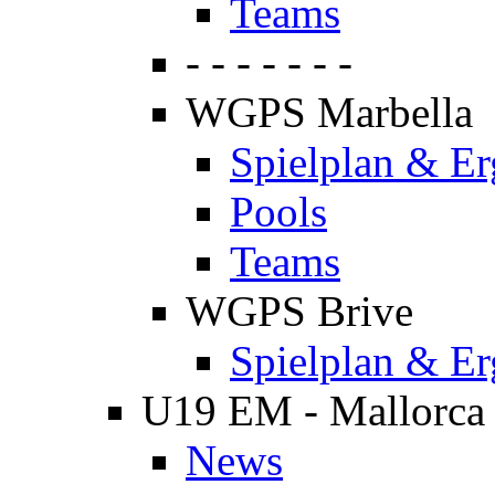
Teams
- - - - - - -
WGPS Marbella
Spielplan & Er
Pools
Teams
WGPS Brive
Spielplan & Er
U19 EM - Mallorca
News