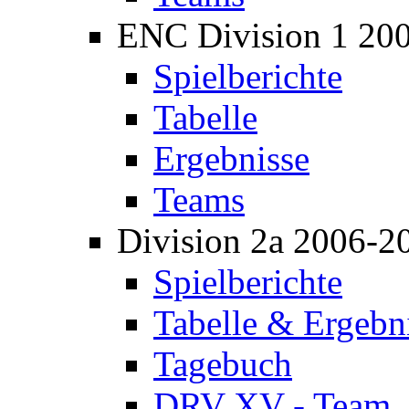
ENC Division 1 20
Spielberichte
Tabelle
Ergebnisse
Teams
Division 2a 2006-2
Spielberichte
Tabelle & Ergebn
Tagebuch
DRV XV - Team