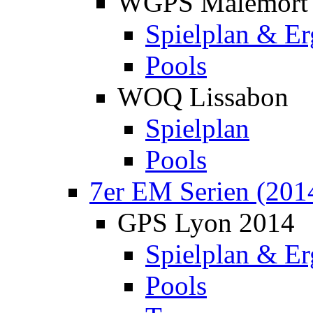
WGPS Malemort
Spielplan & Er
Pools
WOQ Lissabon
Spielplan
Pools
7er EM Serien (201
GPS Lyon 2014
Spielplan & Er
Pools