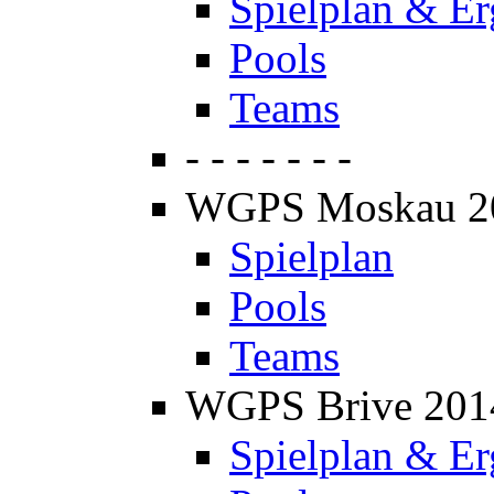
Spielplan & Er
Pools
Teams
- - - - - - -
WGPS Moskau 2
Spielplan
Pools
Teams
WGPS Brive 201
Spielplan & Er