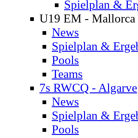
Spielplan & Er
U19 EM - Mallorca
News
Spielplan & Erge
Pools
Teams
7s RWCQ - Algarve
News
Spielplan & Erge
Pools