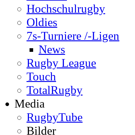
Hochschulrugby
Oldies
7s-Turniere /-Ligen
News
Rugby League
Touch
TotalRugby
Media
RugbyTube
Bilder