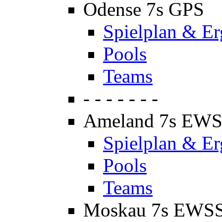
Odense 7s GPS
Spielplan & Er
Pools
Teams
- - - - - - -
Ameland 7s EW
Spielplan & Er
Pools
Teams
Moskau 7s EWS