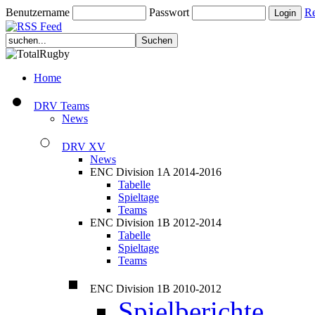
Benutzername
Passwort
Re
Home
DRV Teams
News
DRV XV
News
ENC Division 1A 2014-2016
Tabelle
Spieltage
Teams
ENC Division 1B 2012-2014
Tabelle
Spieltage
Teams
ENC Division 1B 2010-2012
Spielberichte