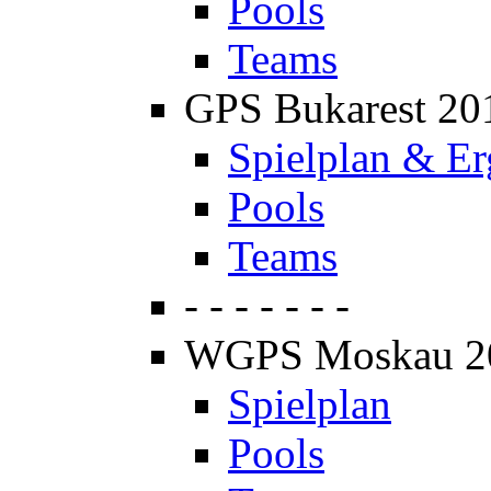
Pools
Teams
GPS Bukarest 20
Spielplan & Er
Pools
Teams
- - - - - - -
WGPS Moskau 2
Spielplan
Pools