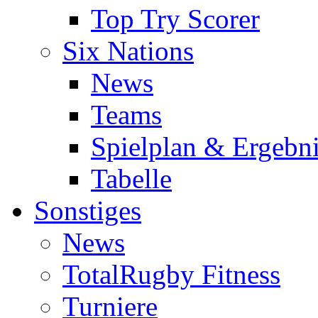
Top Try Scorer
Six Nations
News
Teams
Spielplan & Ergebni
Tabelle
Sonstiges
News
TotalRugby Fitness
Turniere