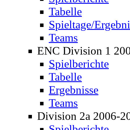
Tabelle
Spieltage/Ergebni
Teams
ENC Division 1 20
Spielberichte
Tabelle
Ergebnisse
Teams
Division 2a 2006-2
Spielberichte