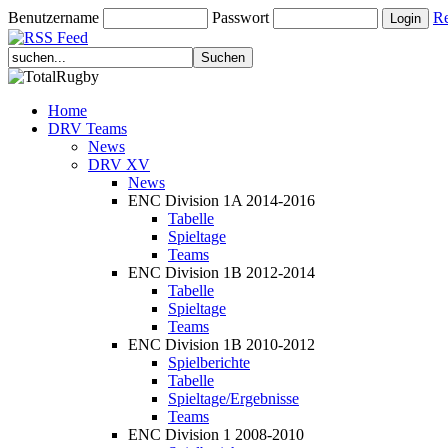
Benutzername
Passwort
Re
Home
DRV Teams
News
DRV XV
News
ENC Division 1A 2014-2016
Tabelle
Spieltage
Teams
ENC Division 1B 2012-2014
Tabelle
Spieltage
Teams
ENC Division 1B 2010-2012
Spielberichte
Tabelle
Spieltage/Ergebnisse
Teams
ENC Division 1 2008-2010