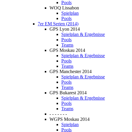
Pools
WOQ Lissabon
Spielplan
Pools
7er EM Serien (2014)
GPS Lyon 2014
Spielplan & Ergebnisse
Pools
Teams
GPS Moskau 2014
Spielplan & Ergebnisse
Pools
Teams
GPS Manchester 2014
Spielplan & Ergebnisse
Pools
Teams
GPS Bukarest 2014
Spielplan & Ergebnisse
Pools
Teams
- - - - - - -
WGPS Moskau 2014
Spielplan
Pools