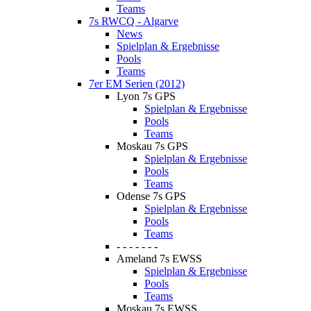
Teams
7s RWCQ - Algarve
News
Spielplan & Ergebnisse
Pools
Teams
7er EM Serien (2012)
Lyon 7s GPS
Spielplan & Ergebnisse
Pools
Teams
Moskau 7s GPS
Spielplan & Ergebnisse
Pools
Teams
Odense 7s GPS
Spielplan & Ergebnisse
Pools
Teams
- - - - - - -
Ameland 7s EWSS
Spielplan & Ergebnisse
Pools
Teams
Moskau 7s EWSS