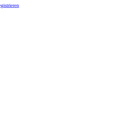
gistrieren