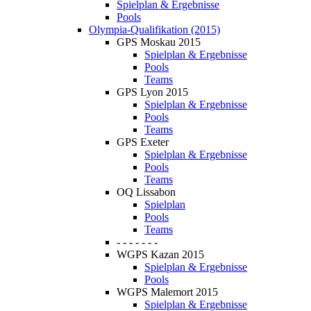
Spielplan & Ergebnisse
Pools
Olympia-Qualifikation (2015)
GPS Moskau 2015
Spielplan & Ergebnisse
Pools
Teams
GPS Lyon 2015
Spielplan & Ergebnisse
Pools
Teams
GPS Exeter
Spielplan & Ergebnisse
Pools
Teams
OQ Lissabon
Spielplan
Pools
Teams
- - - - - - -
WGPS Kazan 2015
Spielplan & Ergebnisse
Pools
WGPS Malemort 2015
Spielplan & Ergebnisse