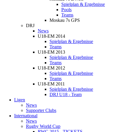
Spielplan & Ergebnisse
Pools
Teams
Moskau 7s GPS
DRJ
News
U18-EM 2014
Spielplan & Ergebnisse
Teams
U18-EM 2013
Spielplan & Ergebnisse
Teams
U18-EM 2012
Spielplan & Ergebnisse
Teams
U18-EM 2011
Spielplan & Ergebnisse
DRJ U18 - Team
Ligen
News
Supporter Clubs
International
News
Rugby World Cup
RWC 2015 - TICKETS