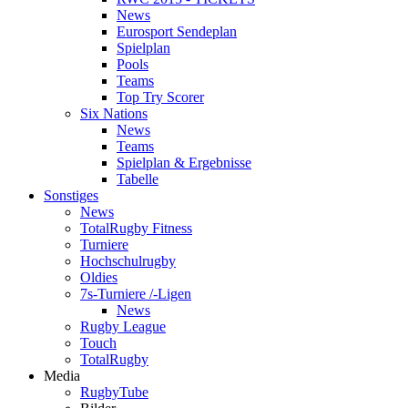
News
Eurosport Sendeplan
Spielplan
Pools
Teams
Top Try Scorer
Six Nations
News
Teams
Spielplan & Ergebnisse
Tabelle
Sonstiges
News
TotalRugby Fitness
Turniere
Hochschulrugby
Oldies
7s-Turniere /-Ligen
News
Rugby League
Touch
TotalRugby
Media
RugbyTube