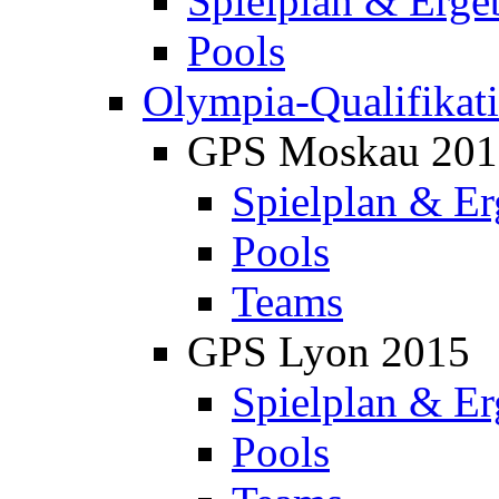
Spielplan & Erge
Pools
Olympia-Qualifikat
GPS Moskau 201
Spielplan & Er
Pools
Teams
GPS Lyon 2015
Spielplan & Er
Pools