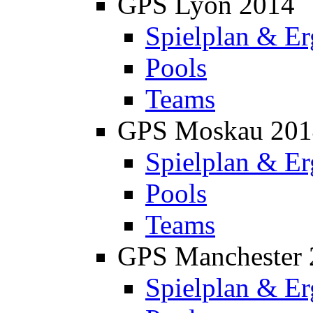
GPS Lyon 2014
Spielplan & Er
Pools
Teams
GPS Moskau 201
Spielplan & Er
Pools
Teams
GPS Manchester 
Spielplan & Er