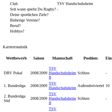
Club
TSV Handschuhsheim
Seit wann spielst Du Rugby?
-
Deine sportlichen Ziele?
Bisherige Vereine?
Beruf?
Hobbys?
Karrierestatistik
Wettbewerb
Saison
Mannschaft
Position:
Ein
TSV
DRV Pokal
2008/2009
Handschuhsheim
Schluss
-
II
TSV
1. Bundesliga
2008/2009
Außendreiviertel
10
Handschuhsheim
TSV
2. Bundesliga
2008/2009
Handschuhsheim
Schluss
-
Süd
II
TSV