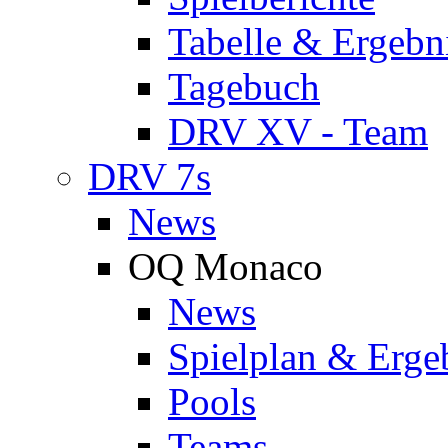
Tabelle & Ergebn
Tagebuch
DRV XV - Team
DRV 7s
News
OQ Monaco
News
Spielplan & Erge
Pools
Teams