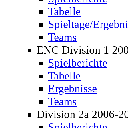
Tabelle
Spieltage/Ergebni
Teams
ENC Division 1 20
Spielberichte
Tabelle
Ergebnisse
Teams
Division 2a 2006-2
Spielberichte