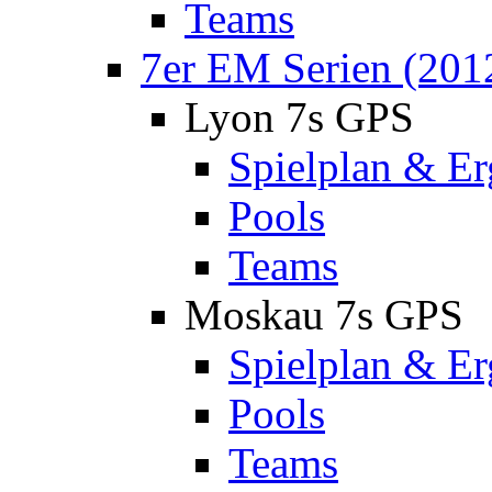
Teams
7er EM Serien (201
Lyon 7s GPS
Spielplan & Er
Pools
Teams
Moskau 7s GPS
Spielplan & Er
Pools
Teams