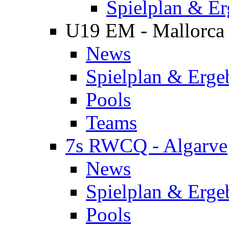
Spielplan & Er
U19 EM - Mallorca
News
Spielplan & Erge
Pools
Teams
7s RWCQ - Algarve
News
Spielplan & Erge
Pools