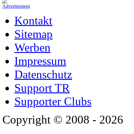
Kontakt
Sitemap
Werben
Impressum
Datenschutz
Support TR
Supporter Clubs
Copyright © 2008 - 2026