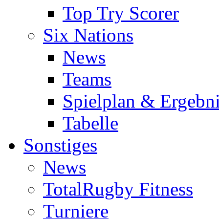
Top Try Scorer
Six Nations
News
Teams
Spielplan & Ergebni
Tabelle
Sonstiges
News
TotalRugby Fitness
Turniere