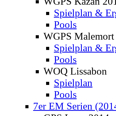
WGPS Kazan 20
Spielplan & Er
Pools
WGPS Malemort
Spielplan & Er
Pools
WOQ Lissabon
Spielplan
Pools
7er EM Serien (201