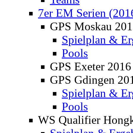
7er EM Serien (201
GPS Moskau 201
Spielplan & Er
Pools
GPS Exeter 2016
GPS Gdingen 20
Spielplan & Er
Pools
WS Qualifier Hong