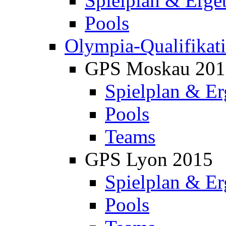
Spielplan & Erge
Pools
Olympia-Qualifikat
GPS Moskau 201
Spielplan & Er
Pools
Teams
GPS Lyon 2015
Spielplan & Er
Pools