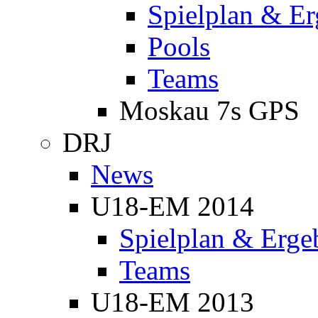
Spielplan & Er
Pools
Teams
Moskau 7s GPS
DRJ
News
U18-EM 2014
Spielplan & Erge
Teams
U18-EM 2013