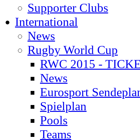
Supporter Clubs
International
News
Rugby World Cup
RWC 2015 - TICK
News
Eurosport Sendepla
Spielplan
Pools
Teams