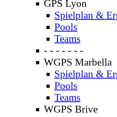
GPS Lyon
Spielplan & Er
Pools
Teams
- - - - - - -
WGPS Marbella
Spielplan & Er
Pools
Teams
WGPS Brive