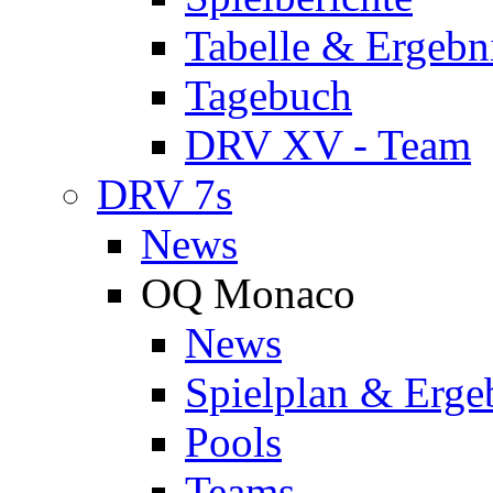
Tabelle & Ergebn
Tagebuch
DRV XV - Team
DRV 7s
News
OQ Monaco
News
Spielplan & Erge
Pools
Teams