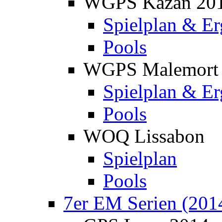
WGPS Kazan 20
Spielplan & Er
Pools
WGPS Malemort
Spielplan & Er
Pools
WOQ Lissabon
Spielplan
Pools
7er EM Serien (201