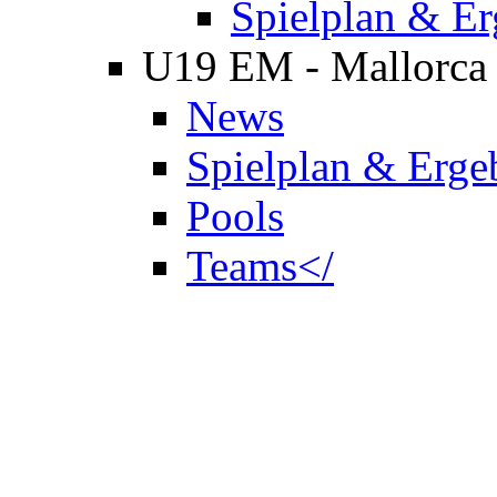
Spielplan & Er
U19 EM - Mallorca
News
Spielplan & Erge
Pools
Teams</