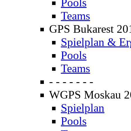
Pools
Teams
GPS Bukarest 20
Spielplan & Er
Pools
Teams
- - - - - - -
WGPS Moskau 2
Spielplan
Pools