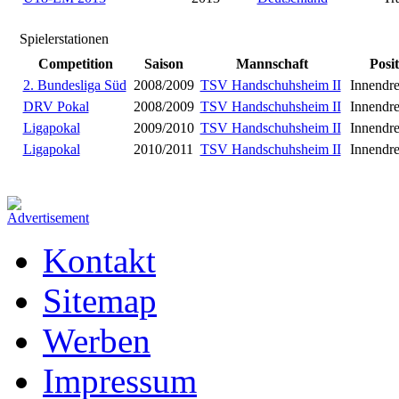
Spielerstationen
Competition
Saison
Mannschaft
Posit
2. Bundesliga Süd
2008/2009
TSV Handschuhsheim II
Innendre
DRV Pokal
2008/2009
TSV Handschuhsheim II
Innendre
Ligapokal
2009/2010
TSV Handschuhsheim II
Innendre
Ligapokal
2010/2011
TSV Handschuhsheim II
Innendre
Kontakt
Sitemap
Werben
Impressum