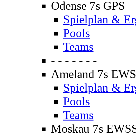
Odense 7s GPS
Spielplan & Er
Pools
Teams
- - - - - - -
Ameland 7s EW
Spielplan & Er
Pools
Teams
Moskau 7s EWS