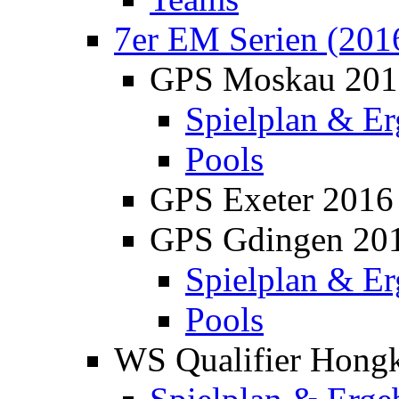
7er EM Serien (201
GPS Moskau 201
Spielplan & Er
Pools
GPS Exeter 2016
GPS Gdingen 20
Spielplan & Er
Pools
WS Qualifier Hong