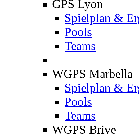
GPS Lyon
Spielplan & Er
Pools
Teams
- - - - - - -
WGPS Marbella
Spielplan & Er
Pools
Teams
WGPS Brive