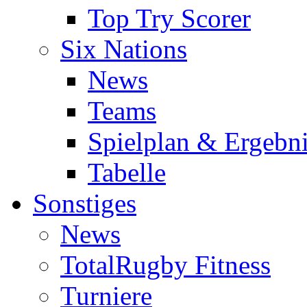
Top Try Scorer
Six Nations
News
Teams
Spielplan & Ergebni
Tabelle
Sonstiges
News
TotalRugby Fitness
Turniere