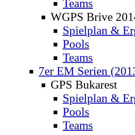
Teams
WGPS Brive 201
Spielplan & Er
Pools
Teams
7er EM Serien (201
GPS Bukarest
Spielplan & Er
Pools
Teams