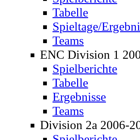
Tabelle
Spieltage/Ergebni
Teams
ENC Division 1 20
Spielberichte
Tabelle
Ergebnisse
Teams
Division 2a 2006-2
Spielberichte