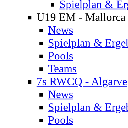
Spielplan & Er
U19 EM - Mallorca
News
Spielplan & Erge
Pools
Teams
7s RWCQ - Algarve
News
Spielplan & Erge
Pools