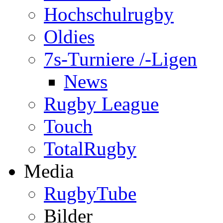
Hochschulrugby
Oldies
7s-Turniere /-Ligen
News
Rugby League
Touch
TotalRugby
Media
RugbyTube
Bilder