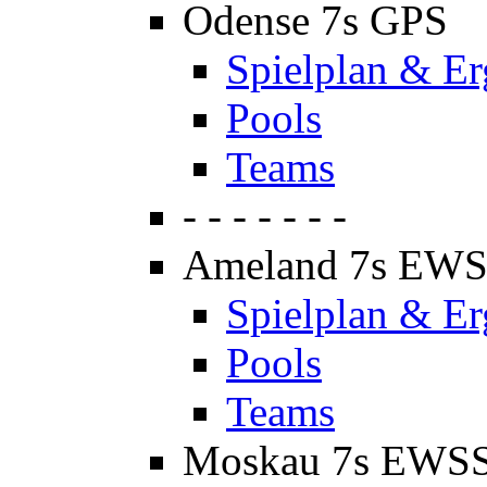
Odense 7s GPS
Spielplan & Er
Pools
Teams
- - - - - - -
Ameland 7s EW
Spielplan & Er
Pools
Teams
Moskau 7s EWS