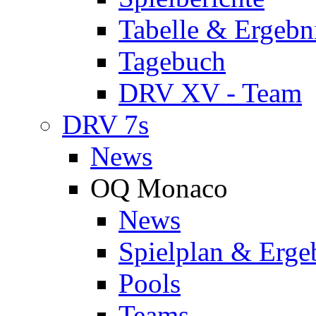
Tabelle & Ergebn
Tagebuch
DRV XV - Team
DRV 7s
News
OQ Monaco
News
Spielplan & Erge
Pools
Teams