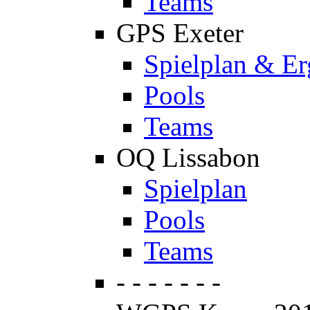
Teams
GPS Exeter
Spielplan & Er
Pools
Teams
OQ Lissabon
Spielplan
Pools
Teams
- - - - - - -