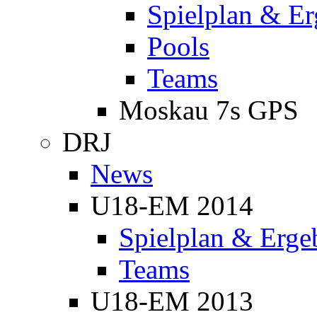
Spielplan & Er
Pools
Teams
Moskau 7s GPS
DRJ
News
U18-EM 2014
Spielplan & Erge
Teams
U18-EM 2013