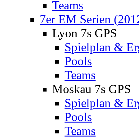
Teams
7er EM Serien (201
Lyon 7s GPS
Spielplan & Er
Pools
Teams
Moskau 7s GPS
Spielplan & Er
Pools
Teams