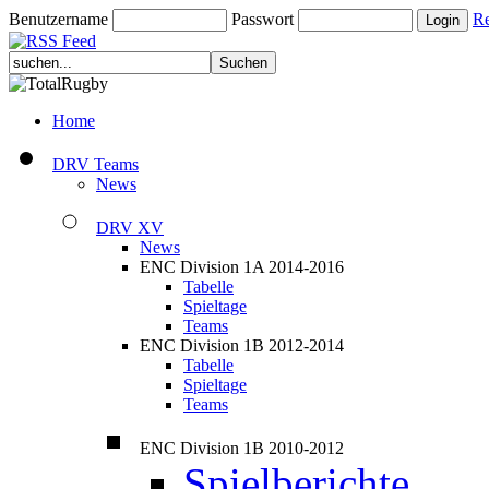
Benutzername
Passwort
Re
Home
DRV Teams
News
DRV XV
News
ENC Division 1A 2014-2016
Tabelle
Spieltage
Teams
ENC Division 1B 2012-2014
Tabelle
Spieltage
Teams
ENC Division 1B 2010-2012
Spielberichte