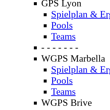
GPS Lyon
Spielplan & Er
Pools
Teams
- - - - - - -
WGPS Marbella
Spielplan & Er
Pools
Teams
WGPS Brive