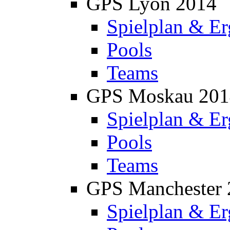
GPS Lyon 2014
Spielplan & Er
Pools
Teams
GPS Moskau 201
Spielplan & Er
Pools
Teams
GPS Manchester 
Spielplan & Er