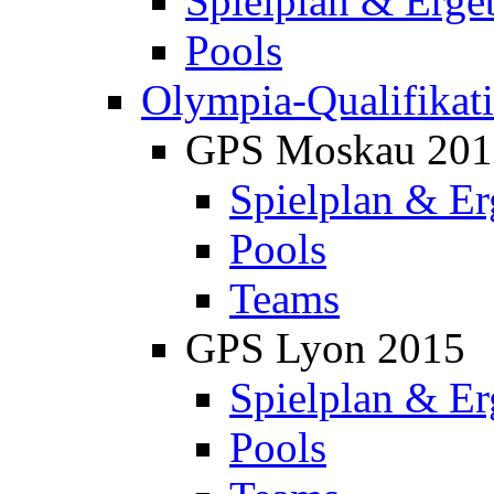
Spielplan & Erge
Pools
Olympia-Qualifikat
GPS Moskau 201
Spielplan & Er
Pools
Teams
GPS Lyon 2015
Spielplan & Er
Pools