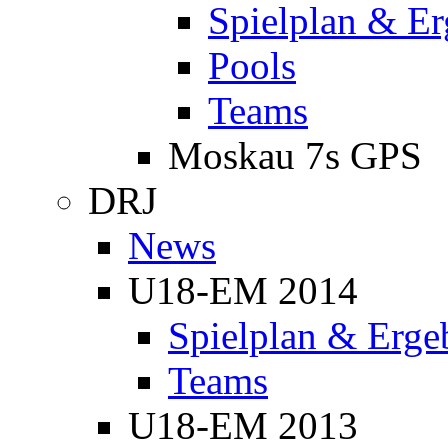
Spielplan & Er
Pools
Teams
Moskau 7s GPS
DRJ
News
U18-EM 2014
Spielplan & Erge
Teams
U18-EM 2013