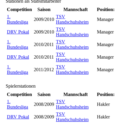
Stationen als Stabsmitarbeiter
Competition
Saison
Mannschaft
Position:
1.
TSV
2009/2010
Manager
Bundesliga
Handschuhsheim
TSV
DRV Pokal
2009/2010
Manager
Handschuhsheim
1.
TSV
2010/2011
Manager
Bundesliga
Handschuhsheim
TSV
DRV Pokal
2010/2011
Manager
Handschuhsheim
1.
TSV
2011/2012
Manager
Bundesliga
Handschuhsheim
Spielerstationen
Competition
Saison
Mannschaft
Position:
1.
TSV
2008/2009
Hakler
Bundesliga
Handschuhsheim
TSV
DRV Pokal
2008/2009
Hakler
Handschuhsheim