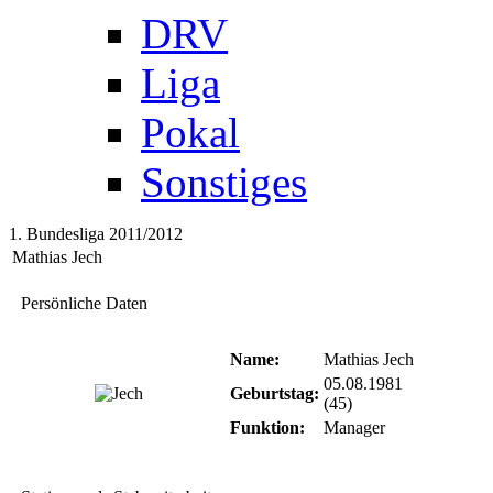
DRV
Liga
Pokal
Sonstiges
1. Bundesliga 2011/2012
Mathias Jech
Persönliche Daten
Name:
Mathias Jech
05.08.1981
Geburtstag:
(45)
Funktion:
Manager