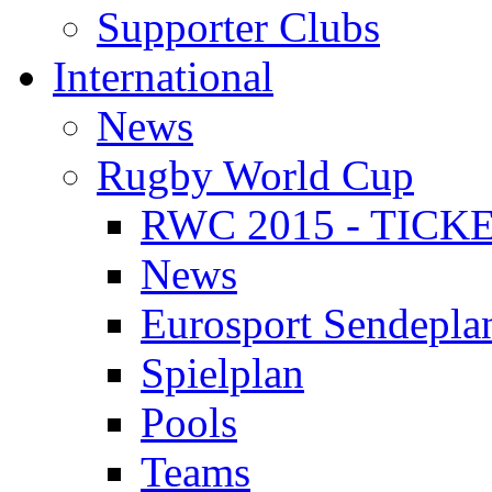
Supporter Clubs
International
News
Rugby World Cup
RWC 2015 - TICK
News
Eurosport Sendepla
Spielplan
Pools
Teams