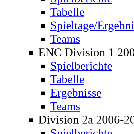
Tabelle
Spieltage/Ergebni
Teams
ENC Division 1 20
Spielberichte
Tabelle
Ergebnisse
Teams
Division 2a 2006-2
Spielberichte