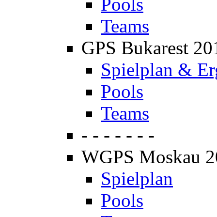
Pools
Teams
GPS Bukarest 20
Spielplan & Er
Pools
Teams
- - - - - - -
WGPS Moskau 2
Spielplan
Pools