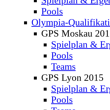
Spielplan & Erge
Pools
Olympia-Qualifikat
GPS Moskau 201
Spielplan & Er
Pools
Teams
GPS Lyon 2015
Spielplan & Er
Pools