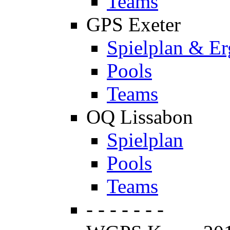
Teams
GPS Exeter
Spielplan & Er
Pools
Teams
OQ Lissabon
Spielplan
Pools
Teams
- - - - - - -